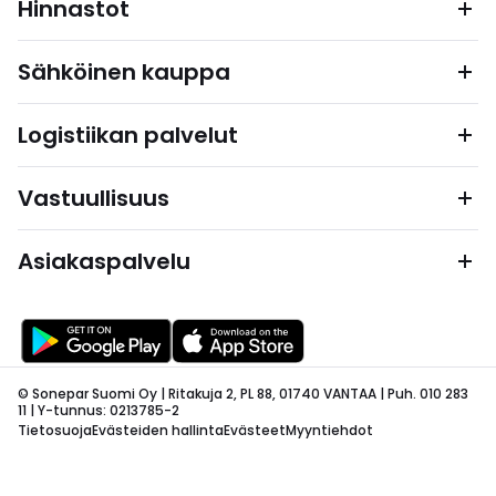
Hinnastot
Sähköinen kauppa
Logistiikan palvelut
Vastuullisuus
Asiakaspalvelu
© Sonepar Suomi Oy | Ritakuja 2, PL 88, 01740 VANTAA | Puh. 010 283
11 | Y-tunnus: 0213785-2
Tietosuoja
Evästeiden hallinta
Evästeet
Myyntiehdot