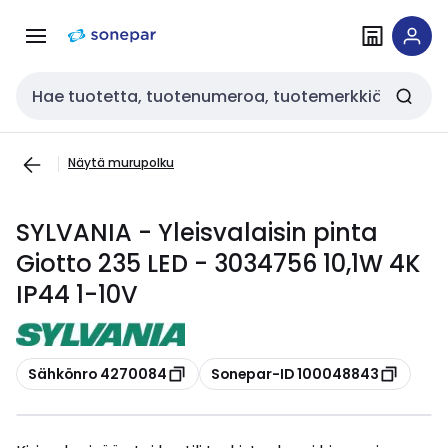
Siirry
Siirry
navigointiin
sisältöön
Haku
Näytä murupolku
SYLVANIA - Yleisvalaisin pinta
Giotto 235 LED - 3034756 10,1W 4K
IP44 1-10V
Kopioi
Kopioi
Sähkönro 4270084
Sonepar-ID 100048843