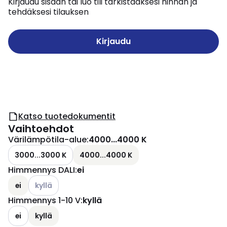
Kirjaudu sisään tai luo tili tarkistaaksesi hinnan ja
tehdäksesi tilauksen
Kirjaudu
Katso tuotedokumentit
Vaihtoehdot
Värilämpötila-alue
:
4000...4000 K
3000...3000 K
4000...4000 K
Himmennys DALI
:
ei
Katso käytettävissä olevat vaihtoehdot
ei
kyllä
Himmennys 1-10 V
:
kyllä
ei
kyllä