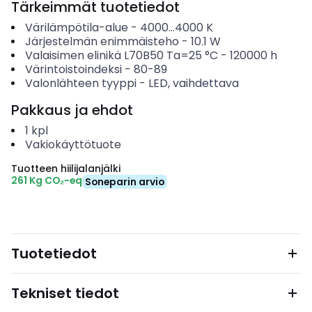
Tärkeimmät tuotetiedot
Värilämpötila-alue
-
4000...4000
K
Järjestelmän enimmäisteho
-
10.1
W
Valaisimen elinikä L70B50 Ta=25 °C
-
120000
h
Värintoistoindeksi
-
80-89
Valonlähteen tyyppi
-
LED, vaihdettava
Pakkaus ja ehdot
1
kpl
Vakiokäyttötuote
Tuotteen hiilijalanjälki
261 Kg CO₂-eq
Soneparin arvio
Tuotetiedot
Tekniset tiedot