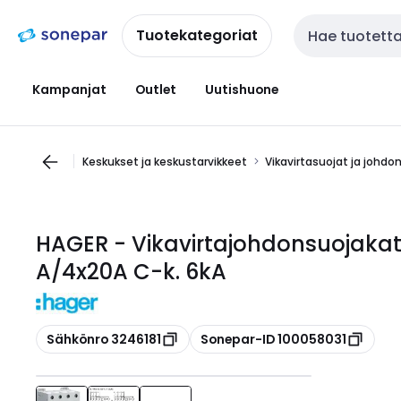
Siirry
Siirry
navigointiin
sisältöön
Tuotekategoriat
Haku
Kampanjat
Outlet
Uutishuone
Keskukset ja keskustarvikkeet
Vikavirtasuojat ja johdo
HAGER - Vikavirtajohdonsuojaka
A/4x20A C-k. 6kA
Kopioi
Kopioi
Sähkönro 3246181
Sonepar-ID 100058031