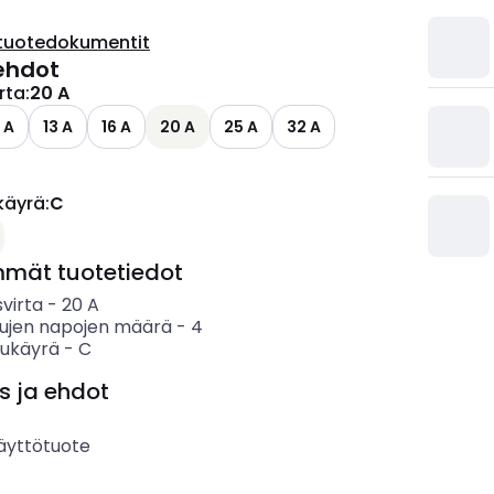
tuotedokumentit
ehdot
irta
:
20 A
 A
13 A
16 A
20 A
25 A
32 A
käyrä
:
C
mmät tuotetiedot
svirta
-
20
A
tujen napojen määrä
-
4
sukäyrä
-
C
s ja ehdot
äyttötuote