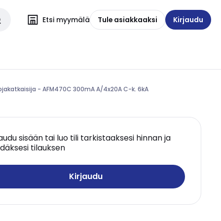
Etsi myymälä
Tule asiakkaaksi
Kirjaudu
ojakatkaisija - AFM470C 300mA A/4x20A C-k. 6kA
jaudu sisään tai luo tili tarkistaaksesi hinnan ja
däksesi tilauksen
Kirjaudu