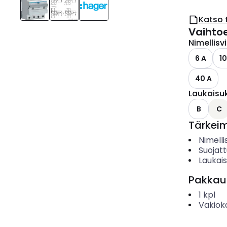
Katso 
Vaihto
Nimellisv
6 A
10
40 A
Laukaisu
B
C
Tärkei
Nimelli
Suojat
Laukai
Pakkau
1
kpl
Vakiok