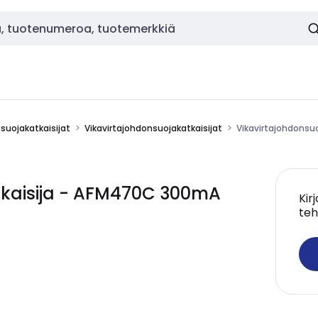
nsuojakatkaisijat
Vikavirtajohdonsuojakatkaisijat
Vikavirtajohdonsu
tkaisija - AFM470C 300mA
Kir
teh