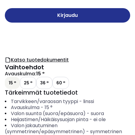
Kirjaudu
Katso tuotedokumentit
Vaihtoehdot
Avauskulma
:
15 °
15 °
25 °
36 °
60 °
Tärkeimmät tuotetiedot
Tarvikkeen/varaosan tyyppi
-
linssi
Avauskulma
-
15
°
Valon suunta (suora/epäsuora)
-
suora
Heijastimen/Häikäisysuojan pinta
-
ei ole
Valon jakautuminen
(symmetrinen/epäsymmetrinen)
-
symmetrinen