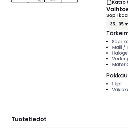
Katso 
Vaihto
Sopii kaap
35...35
Tärkei
Sopii ka
Malli /
Haloge
Vedonp
Materia
Pakkau
1
kpl
Vakiok
Tuotetiedot