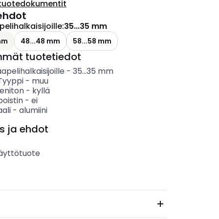
tuotedokumentit
ehdot
elihalkaisijoille
:
35...35 mm
 mm
48...48 mm
58...58 mm
mmät tuotetiedot
apelihalkaisijoille
-
35...35
mm
 Tyyppi
-
muu
eniton
-
kyllä
oistin
-
ei
ali
-
alumiini
s ja ehdot
äyttötuote