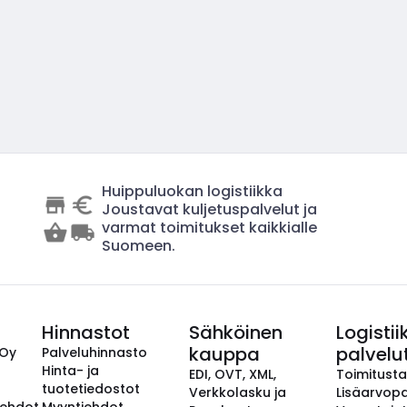
Huippuluokan logistiikka
Joustavat kuljetuspalvelut ja
varmat toimitukset kaikkialle
Suomeen.
Hinnastot
Sähköinen
Logistii
kauppa
palvelu
 Oy
Palveluhinnasto
Hinta- ja
EDI, OVT, XML,
Toimitust
tuotetiedostot
Verkkolasku ja
Lisäarvopa