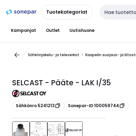
Siirry
Siirry
navigointiin
sisältöön
Tuotekategoriat
Haku
Kampanjat
Outlet
Uutishuone
Sähkönjakelu- ja televerkot
Kaapelin suojaus- ja liitos
SELCAST - Pääte - LAK I/35
Kopioi
Kopioi
Sähkönro 5241213
Sonepar-ID 100059744