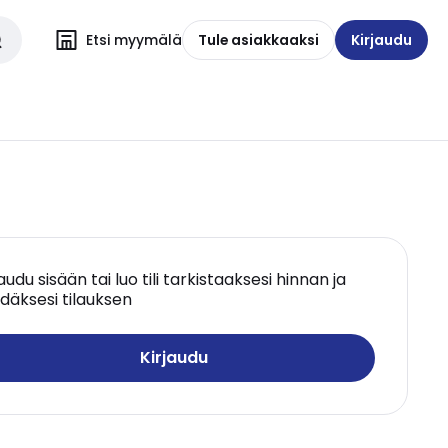
Etsi myymälä
Tule asiakkaaksi
Kirjaudu
jaudu sisään tai luo tili tarkistaaksesi hinnan ja
däksesi tilauksen
Kirjaudu