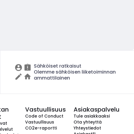
Sähköiset ratkaisut
Olemme sähköisen liiketoiminnan
ammattilainen
kan
Vastuullisuus
Asiakaspalvelu
t
Code of Conduct
Tule asiakkaaksi
Vastuullisuus
Ota yhteyttä
avat
CO2e-raportti
Yhteystiedot
lvelut