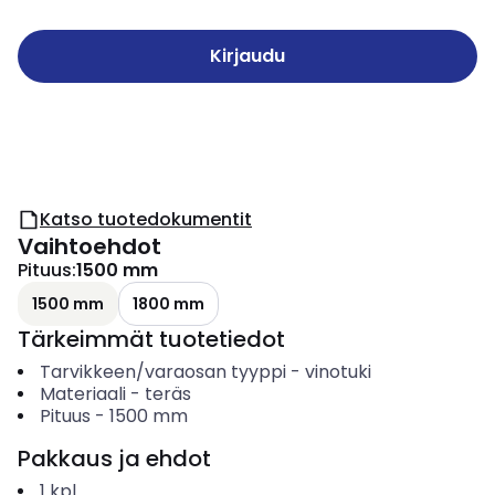
Kirjaudu
Katso tuotedokumentit
Vaihtoehdot
Pituus
:
1500 mm
1500 mm
1800 mm
Tärkeimmät tuotetiedot
Tarvikkeen/varaosan tyyppi
-
vinotuki
Materiaali
-
teräs
Pituus
-
1500
mm
Pakkaus ja ehdot
1
kpl