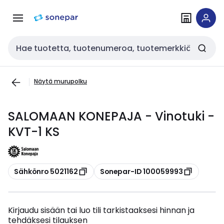
Siirry
Siirry
navigointiin
sisältöön
Haku
Näytä murupolku
SALOMAAN KONEPAJA - Vinotuki -
KVT-1 KS
Kopioi
Kopioi
Sähkönro 5021162
Sonepar-ID 100059993
Kirjaudu sisään tai luo tili tarkistaaksesi hinnan ja
tehdäksesi tilauksen