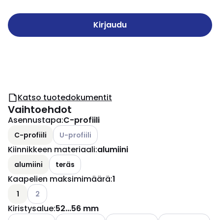
Kirjaudu
Katso tuotedokumentit
Vaihtoehdot
Asennustapa
:
C-profiili
Katso käytettävissä olevat vaihtoehdot
C-profiili
U-profiili
Kiinnikkeen materiaali
:
alumiini
alumiini
teräs
Kaapelien maksimimäärä
:
1
Katso käytettävissä olevat vaihtoehdot
1
2
Kiristysalue
:
52...56 mm