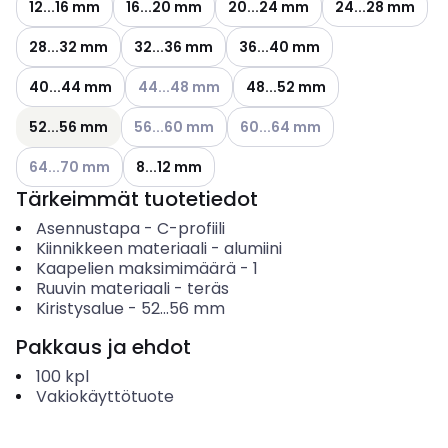
12...16 mm
16...20 mm
20...24 mm
24...28 mm
28...32 mm
32...36 mm
36...40 mm
Katso käytettävissä olevat vaihtoehdot
40...44 mm
44...48 mm
48...52 mm
Katso käytettävissä olevat vaihtoehdot
Katso käytettävissä olevat vai
52...56 mm
56...60 mm
60...64 mm
Katso käytettävissä olevat vaihtoehdot
64...70 mm
8...12 mm
Tärkeimmät tuotetiedot
Asennustapa
-
C-profiili
Kiinnikkeen materiaali
-
alumiini
Kaapelien maksimimäärä
-
1
Ruuvin materiaali
-
teräs
Kiristysalue
-
52...56
mm
Pakkaus ja ehdot
100
kpl
Vakiokäyttötuote