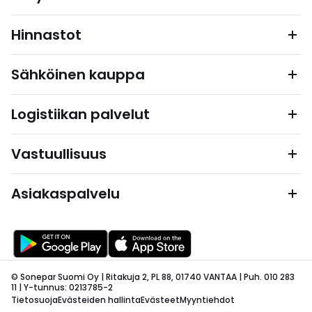
Hinnastot
Sähköinen kauppa
Logistiikan palvelut
Vastuullisuus
Asiakaspalvelu
© Sonepar Suomi Oy | Ritakuja 2, PL 88, 01740 VANTAA | Puh. 010 283
11 | Y-tunnus: 0213785-2
Tietosuoja
Evästeiden hallinta
Evästeet
Myyntiehdot