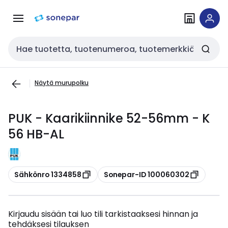
Siirry
Siirry
navigointiin
sisältöön
Haku
Näytä murupolku
PUK - Kaarikiinnike 52-56mm - K
56 HB-AL
Kopioi
Kopioi
Sähkönro 1334858
Sonepar-ID 100060302
Kirjaudu sisään tai luo tili tarkistaaksesi hinnan ja
tehdäksesi tilauksen