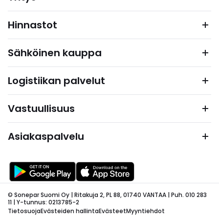
Hinnastot
Sähköinen kauppa
Logistiikan palvelut
Vastuullisuus
Asiakaspalvelu
© Sonepar Suomi Oy | Ritakuja 2, PL 88, 01740 VANTAA | Puh. 010 283
11 | Y-tunnus: 0213785-2
Tietosuoja
Evästeiden hallinta
Evästeet
Myyntiehdot