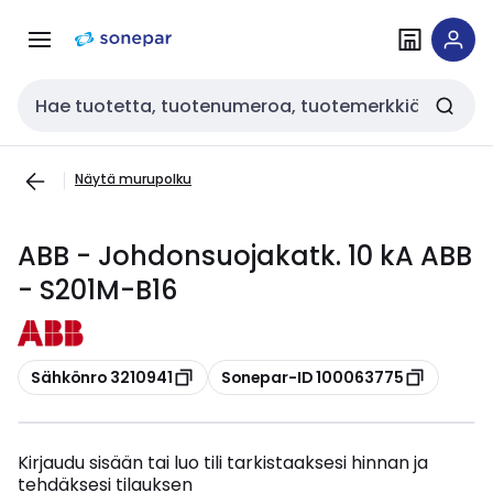
Siirry
Siirry
navigointiin
sisältöön
Haku
Näytä murupolku
ABB - Johdonsuojakatk. 10 kA ABB
- S201M-B16
Kopioi
Kopioi
Sähkönro 3210941
Sonepar-ID 100063775
Kirjaudu sisään tai luo tili tarkistaaksesi hinnan ja
tehdäksesi tilauksen