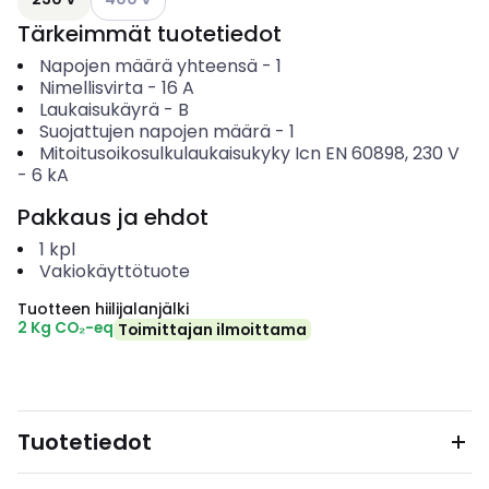
Tärkeimmät tuotetiedot
Napojen määrä yhteensä
-
1
Nimellisvirta
-
16
A
Laukaisukäyrä
-
B
Suojattujen napojen määrä
-
1
Mitoitusoikosulkulaukaisukyky Icn EN 60898, 230 V
-
6
kA
Pakkaus ja ehdot
1
kpl
Vakiokäyttötuote
Tuotteen hiilijalanjälki
2 Kg CO₂-eq
Toimittajan ilmoittama
Tuotetiedot