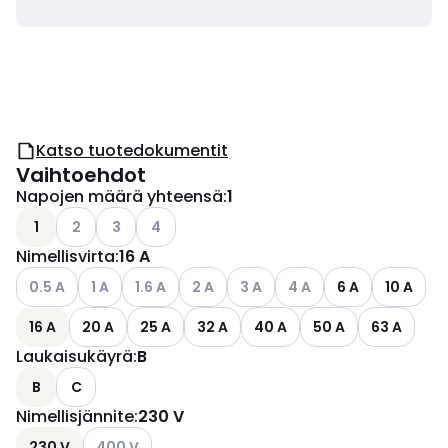
Katso tuotedokumentit
Vaihtoehdot
Napojen määrä yhteensä
:
1
Katso käytettävissä olevat vaihtoehdot
Katso käytettävissä olevat vaihtoehdot
Katso käytettävissä olevat vaihtoehdot
1
2
3
4
Nimellisvirta
:
16 A
Katso käytettävissä olevat vaihtoehdot
Katso käytettävissä olevat vaihtoehdot
Katso käytettävissä olevat vaihtoehdot
Katso käytettävissä olevat vaihtoehdo
Katso käytettävissä olevat vai
Katso käytettävissä ole
0.5 A
1 A
1.6 A
2 A
3 A
4 A
6 A
10 A
16 A
20 A
25 A
32 A
40 A
50 A
63 A
Laukaisukäyrä
:
B
B
C
Nimellisjännite
:
230 V
Katso käytettävissä olevat vaihtoehdot
230 V
400 V