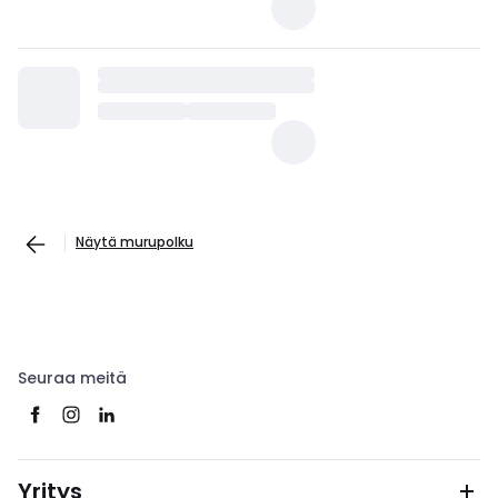
Näytä murupolku
Seuraa meitä
Yritys