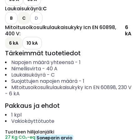
Laukaisukäyrä
:
C
Katso käytettävissä olevat vaihtoehdot
B
C
D
Mitoitusoikosulkulaukaisukyky Icn EN 60898,
6
400 V
:
kA
6 kA
10 kA
Tärkeimmät tuotetiedot
Napojen määrä yhteensä
-
1
Nimellisvirta
-
40
A
Laukaisukäyrä
-
C
Suojattujen napojen määrä
-
1
Mitoitusoikosulkulaukaisukyky Icn EN 60898, 230 V
-
6
kA
Pakkaus ja ehdot
1
kpl
Vakiokäyttötuote
Tuotteen hiilijalanjälki
27 Kg CO₂-eq
Soneparin arvio