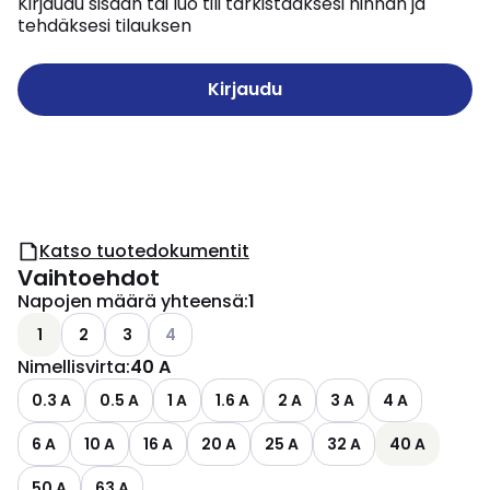
Kirjaudu sisään tai luo tili tarkistaaksesi hinnan ja
tehdäksesi tilauksen
Kirjaudu
Katso tuotedokumentit
Vaihtoehdot
Napojen määrä yhteensä
:
1
Katso käytettävissä olevat vaihtoehdot
1
2
3
4
Nimellisvirta
:
40 A
0.3 A
0.5 A
1 A
1.6 A
2 A
3 A
4 A
6 A
10 A
16 A
20 A
25 A
32 A
40 A
50 A
63 A