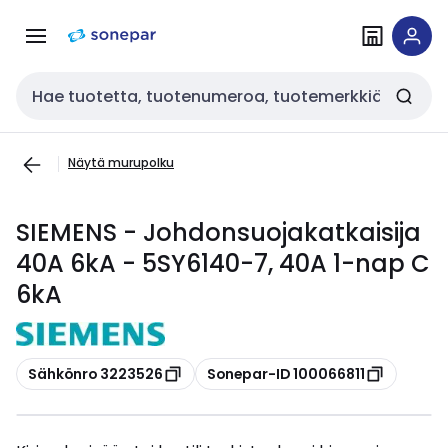
Siirry
Siirry
navigointiin
sisältöön
Haku
Näytä murupolku
SIEMENS - Johdonsuojakatkaisija
40A 6kA - 5SY6140-7, 40A 1-nap C
6kA
Kopioi
Kopioi
Sähkönro 3223526
Sonepar-ID 100066811