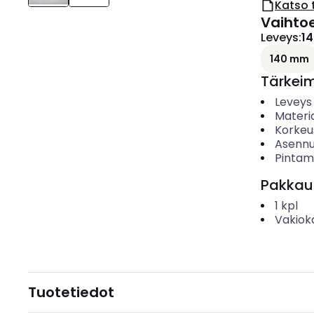
Katso 
Vaihto
Leveys
:
1
140 mm
Tärkei
Leveys
Materia
Korkeu
Asenn
Pintama
Pakkau
1
kpl
Vakiok
Tuotetiedot