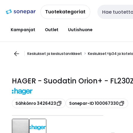
Siirry
Siirry
navigointiin
sisältöön
Tuotekategoriat
Haku
Kampanjat
Outlet
Uutishuone
Keskukset ja keskustarvikkeet
Keskukset>Ip34 ja kotel
HAGER - Suodatin Orion+ - FL230
Kopioi
Kopioi
Sähkönro 3426423
Sonepar-ID 100067330