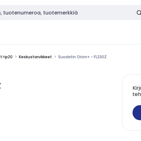
ot>ip20
Keskustarvikkeet
Suodatin Orion+ - FL230Z
Z
Kir
teh