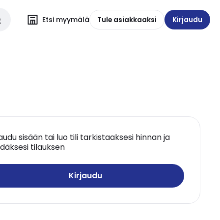
Etsi myymälä
Tule asiakkaaksi
Kirjaudu
jaudu sisään tai luo tili tarkistaaksesi hinnan ja
däksesi tilauksen
Kirjaudu