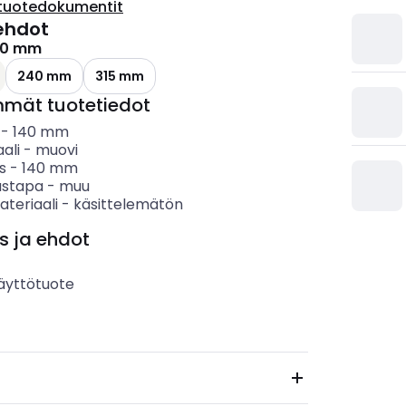
tuotedokumentit
ehdot
40 mm
240 mm
315 mm
mmät tuotetiedot
-
140
mm
ali
-
muovi
s
-
140
mm
ustapa
-
muu
teriaali
-
käsittelemätön
s ja ehdot
äyttötuote