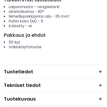
Laipanmuoto
-
rengaskärki
Liitäntäkulma
-
90°
Nimellispoikkipinta-ala
-
35
mm²
Pultin koko (M)
-
6
Eristetty
-
ei
Pakkaus ja ehdot
50
kpl
Vakiokäyttötuote
Tuotetiedot
Tekniset tiedot
Tuotekuvaus