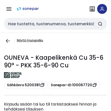
Siirry
Siirry
navigointiin
sisältöön
Haku
Näytä murupolku
OUNEVA - Kaapelikenkä Cu 35-6
90° - PKK 35-6-90 Cu
Kopioi
Kopioi
Sähkönro 5200381
Sonepar-ID 100067720
Kirjaudu sisään tai luo tili tarkistaaksesi hinnan ja
tehdäksesi tilauksen