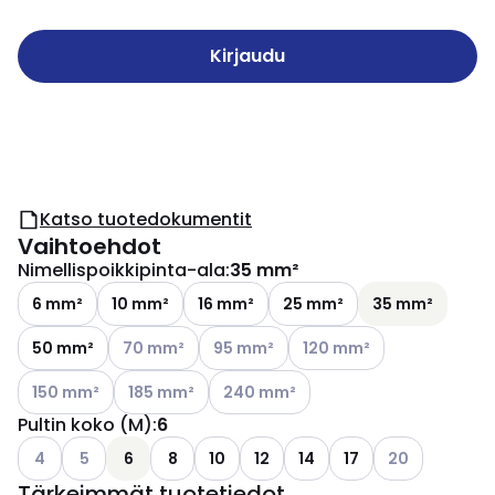
Kirjaudu
Katso tuotedokumentit
Vaihtoehdot
Nimellispoikkipinta-ala
:
35 mm²
6 mm²
10 mm²
16 mm²
25 mm²
35 mm²
Katso käytettävissä olevat vaihtoehdot
Katso käytettävissä olevat vaihtoehdo
Katso käytettävissä oleva
50 mm²
70 mm²
95 mm²
120 mm²
Katso käytettävissä olevat vaihtoehdot
Katso käytettävissä olevat vaihtoehdot
Katso käytettävissä olevat vaihtoeh
150 mm²
185 mm²
240 mm²
Pultin koko (M)
:
6
Katso käytettävissä olevat vaihtoehdot
Katso käytettävissä olevat vaihtoehdot
Katso käytettäv
4
5
6
8
10
12
14
17
20
Tärkeimmät tuotetiedot