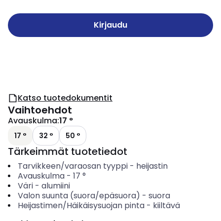
Kirjaudu
Katso tuotedokumentit
Vaihtoehdot
Avauskulma
:
17 °
17 °
32 °
50 °
Tärkeimmät tuotetiedot
Tarvikkeen/varaosan tyyppi
-
heijastin
Avauskulma
-
17
°
Väri
-
alumiini
Valon suunta (suora/epäsuora)
-
suora
Heijastimen/Häikäisysuojan pinta
-
kiiltävä