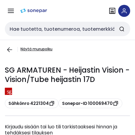
Siirry
Siirry
navigointiin
sisältöön
Haku
Näytä murupolku
SG ARMATUREN - Heijastin Vision -
Vision/Tube heijastin 17D
Kopioi
Kopioi
Sähkönro 4221304
Sonepar-ID 100069470
Kirjaudu sisään tai luo tili tarkistaaksesi hinnan ja
tehdäksesi tilauksen