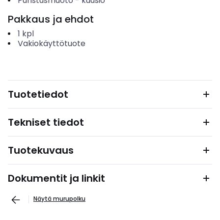
Puristusmuoto
-
kuusio
Pakkaus ja ehdot
1
kpl
Vakiokäyttötuote
Tuotetiedot
Tekniset tiedot
Tuotekuvaus
Dokumentit ja linkit
Näytä murupolku