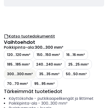
Katso tuotedokumentit
Vaihtoehdot
Poikkipinta-ala
:
300...300 mm²
120...120 mm²
150...150 mm²
16...16 mm²
185...185 mm²
240...240 mm²
25...25 mm²
300...300 mm²
35...35 mm²
50...50 mm²
70...70 mm²
95...95 mm²
Tärkeimmät tuotetiedot
Käyttökohde
-
putkikaapelikengät ja liittimet
Poikkipinta-ala
-
300...300
mm²