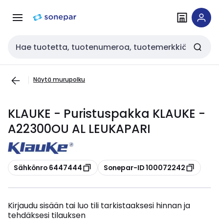
Siirry
Siirry
navigointiin
sisältöön
Haku
Näytä murupolku
KLAUKE - Puristuspakka KLAUKE -
A22300OU AL LEUKAPARI
Kopioi
Kopioi
Sähkönro 6447444
Sonepar-ID 100072242
Kirjaudu sisään tai luo tili tarkistaaksesi hinnan ja
tehdäksesi tilauksen