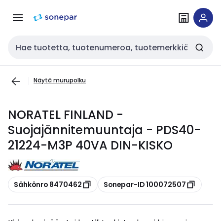
Siirry
Siirry
navigointiin
sisältöön
Haku
Näytä murupolku
NORATEL FINLAND -
Suojajännitemuuntaja - PDS40-
21224-M3P 40VA DIN-KISKO
Kopioi
Kopioi
Sähkönro 8470462
Sonepar-ID 100072507