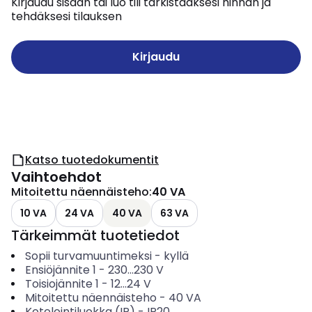
Kirjaudu sisään tai luo tili tarkistaaksesi hinnan ja
tehdäksesi tilauksen
Kirjaudu
Katso tuotedokumentit
Vaihtoehdot
Mitoitettu näennäisteho
:
40 VA
10 VA
24 VA
40 VA
63 VA
Tärkeimmät tuotetiedot
Sopii turvamuuntimeksi
-
kyllä
Ensiöjännite 1
-
230...230
V
Toisiojännite 1
-
12...24
V
Mitoitettu näennäisteho
-
40
VA
Kotelointiluokka (IP)
-
IP20