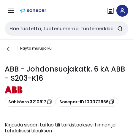
Siirry
Siirry
navigointiin
sisältöön
Haku
Näytä murupolku
ABB - Johdonsuojakatk. 6 kA ABB
- S203-K16
Kopioi
Kopioi
Sähkönro 3210917
Sonepar-ID 100072966
Kirjaudu sisään tai luo tili tarkistaaksesi hinnan ja
tehdäksesi tilauksen