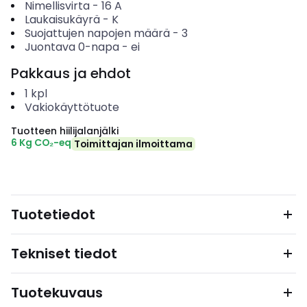
Nimellisvirta
-
16
A
Laukaisukäyrä
-
K
Suojattujen napojen määrä
-
3
Juontava 0-napa
-
ei
Pakkaus ja ehdot
1
kpl
Vakiokäyttötuote
Tuotteen hiilijalanjälki
6 Kg CO₂-eq
Toimittajan ilmoittama
Tuotetiedot
Tekniset tiedot
Tuotekuvaus