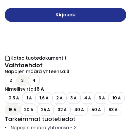
Kirjaudu
Katso tuotedokumentit
Vaihtoehdot
Napojen määrä yhteensä
:
3
2
3
4
Nimellisvirta
:
16 A
0.5 A
1 A
1.6 A
2 A
3 A
4 A
6 A
10 A
16 A
20 A
25 A
32 A
40 A
50 A
63 A
Tärkeimmät tuotetiedot
Napojen määrä yhteensä
-
3