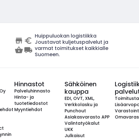
Huippuluokan logistiikka
Joustavat kuljetuspalvelut ja
varmat toimitukset kaikkialle
Suomeen.
Hinnastot
Sähköinen
Logistii
kauppa
palvelu
 Oy
Palveluhinnasto
Hinta- ja
EDI, OVT, XML,
Toimitust
tuotetiedostot
Verkkolasku ja
Lisäarvopa
aehdot
Myyntiehdot
Punchout
Varastoint
Asiakasvarasto APP
Omavaras
Valintatyökalut
ct
UKK
ynnin
Julkaisut