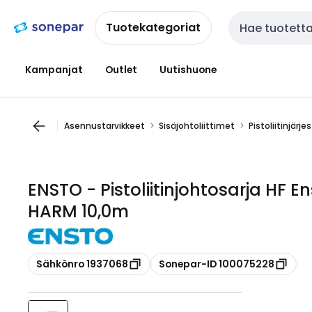
Siirry
Siirry
navigointiin
sisältöön
Tuotekategoriat
Haku
Kampanjat
Outlet
Uutishuone
Asennustarvikkeet
Sisäjohtoliittimet
Pistoliitinjärj
ENSTO - Pistoliitinjohtosarja HF 
HARM 10,0m
Kopioi
Kopioi
Sähkönro 1937068
Sonepar-ID 100075228