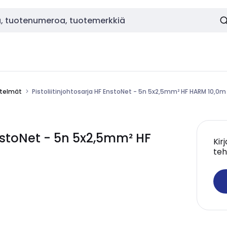
estelmät
Pistoliitinjohtosarja HF EnstoNet - 5n 5x2,5mm² HF HARM 10,0m
EnstoNet - 5n 5x2,5mm² HF
Kir
teh