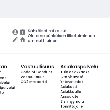
Sähköiset ratkaisut
Olemme sähköisen liiketoiminnan
ammattilainen
kan
Vastuullisuus
Asiakaspalvelu
t
Code of Conduct
Tule asiakkaaksi
Vastuullisuus
Ota yhteyttä
avat
CO2e-raportti
Yhteystiedot
lvelut
Asiakastili
ipalvelut
Asiakkaalle
to
Associate
Etsi myymälä
Toimittajalle