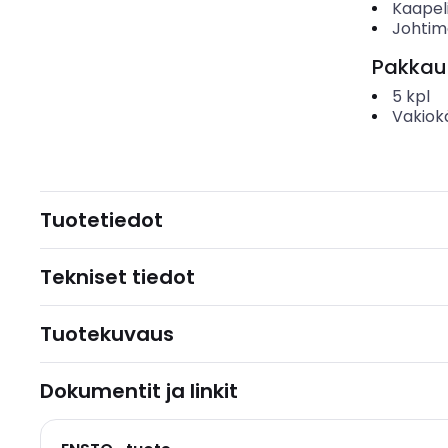
Kaapeli
Johtime
Pakkau
5
kpl
Vakiok
Tuotetiedot
Tekniset tiedot
Tuotekuvaus
Dokumentit ja linkit