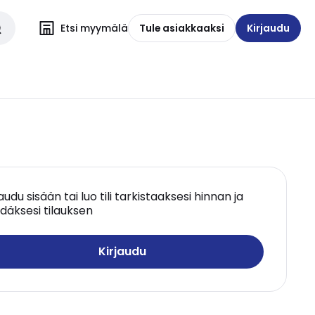
Etsi myymälä
Tule asiakkaaksi
Kirjaudu
jaudu sisään tai luo tili tarkistaaksesi hinnan ja
däksesi tilauksen
Kirjaudu