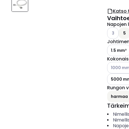
Katso 
Vaihto
Napojen 
Katso käyt
3
5
Johtimen 
1.5 mm²
Kokonais
Katso käyt
1000 m
5000 m
Rungon v
harmaa
Tärkei
Nimelli
Nimelli
Napoje