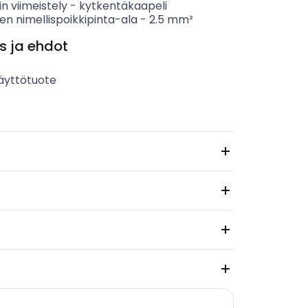
n viimeistely
-
kytkentäkaapeli
n nimellispoikkipinta-ala
-
2.5
mm²
s ja ehdot
äyttötuote