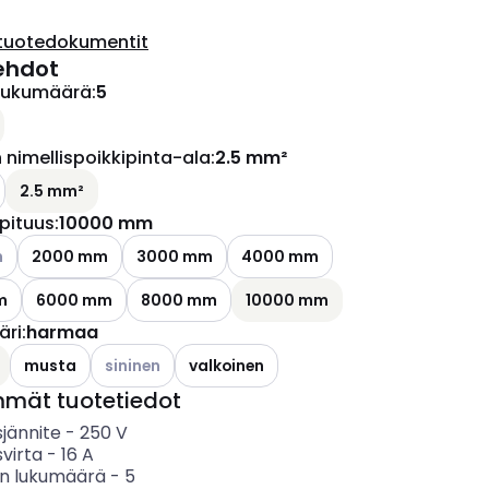
tuotedokumentit
ehdot
lukumäärä
:
5
ettävissä olevat vaihtoehdot
nimellispoikkipinta-ala
:
2.5 mm²
2.5 mm²
pituus
:
10000 mm
ettävissä olevat vaihtoehdot
m
2000 mm
3000 mm
4000 mm
m
6000 mm
8000 mm
10000 mm
äri
:
harmaa
Katso käytettävissä olevat vaihtoehdot
musta
sininen
valkoinen
mmät tuotetiedot
sjännite
-
250
V
svirta
-
16
A
n lukumäärä
-
5