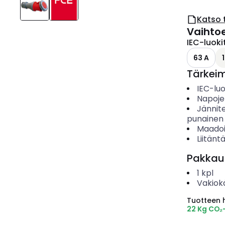
Katso 
Vaihto
IEC-luoki
63 A
Tärkei
IEC-luo
Napoje
Jännit
punainen
Maadoi
Liitänt
Pakkau
1
kpl
Vakiok
Tuotteen hi
22 Kg CO₂