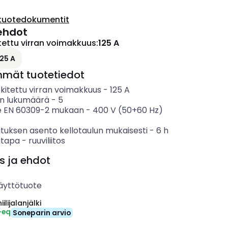
tuotedokumentit
ehdot
tettu virran voimakkuus
:
125 A
125 A
mmät tuotetiedot
kitettu virran voimakkuus
-
125
A
n lukumäärä
-
5
e EN 60309-2 mukaan
-
400 V (50+60 Hz)
tuksen asento kellotaulun mukaisesti
-
6
h
ätapa
-
ruuviliitos
s ja ehdot
äyttötuote
ilijalanjälki
-eq
Soneparin arvio