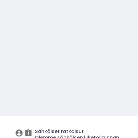
Sähköiset ratkaisut
Olemme sähköisen liiketoiminnan