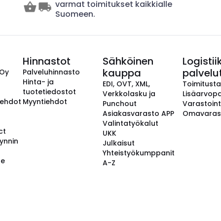
varmat toimitukset kaikkialle
Suomeen.
Hinnastot
Sähköinen
Logistii
kauppa
palvelu
 Oy
Palveluhinnasto
Hinta- ja
EDI, OVT, XML,
Toimitust
tuotetiedostot
Verkkolasku ja
Lisäarvopa
aehdot
Myyntiehdot
Punchout
Varastoint
Asiakasvarasto APP
Omavaras
Valintatyökalut
ct
UKK
ynnin
Julkaisut
Yhteistyökumppanit
se
A-Z