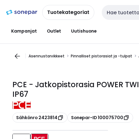
Siirry
Siirry
navigointiin
sisältöön
Tuotekategoriat
Haku
Kampanjat
Outlet
Uutishuone
Asennustarvikkeet
Pinnalliset pistorasiat ja -tulpat
PCE - Jatkopistorasia POWER TWI
IP67
Kopioi
Kopioi
Sähkönro 2423814
Sonepar-ID 100075700