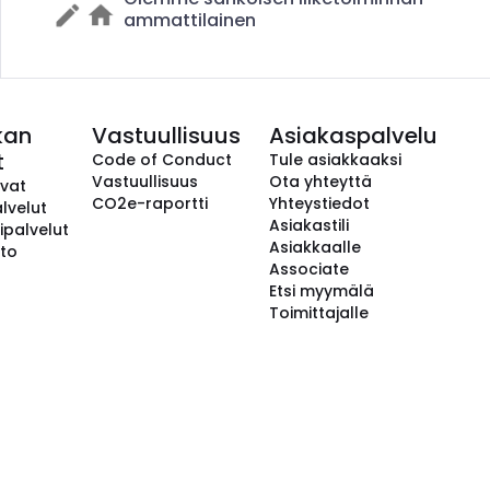
ammattilainen
kan
Vastuullisuus
Asiakaspalvelu
t
Code of Conduct
Tule asiakkaaksi
Vastuullisuus
Ota yhteyttä
avat
CO2e-raportti
Yhteystiedot
lvelut
Asiakastili
ipalvelut
Asiakkaalle
to
Associate
Etsi myymälä
Toimittajalle