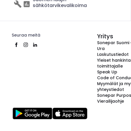
sähkötarvikevalikoima
Seuraa meitä
Yritys
Sonepar Suomi
Ura
Laskutustiedot
Yleiset hankint
toimittajalle
Speak Up
Code of Condu
Myymälät ja my
yhteystiedot
Sonepar Purpo
Vierailijaohje