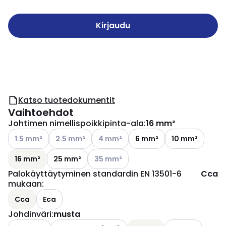
Kirjaudu
Katso tuotedokumentit
Vaihtoehdot
Johtimen nimellispoikkipinta-ala
:
16 mm²
Katso käytettävissä olevat vaihtoehdot
Katso käytettävissä olevat vaihtoehdot
Katso käytettävissä olevat vaihtoehd
1.5 mm²
2.5 mm²
4 mm²
6 mm²
10 mm²
Katso käytettävissä olevat vaihtoehdo
16 mm²
25 mm²
35 mm²
Palokäyttäytyminen standardin EN 13501-6
Cca
mukaan
:
Cca
Eca
Johdinväri
:
musta
Katso käytettävissä olevat vaihtoehdot
Katso käytettävi