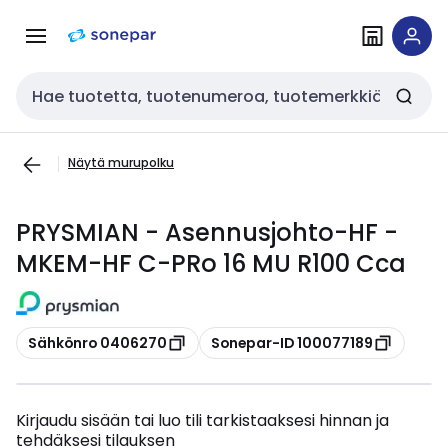
Siirry
Siirry
navigointiin
sisältöön
Haku
Näytä murupolku
PRYSMIAN - Asennusjohto-HF -
MKEM-HF C-PRo 16 MU R100 Cca
Kopioi
Kopioi
Sähkönro 0406270
Sonepar-ID 100077189
Kirjaudu sisään tai luo tili tarkistaaksesi hinnan ja
tehdäksesi tilauksen