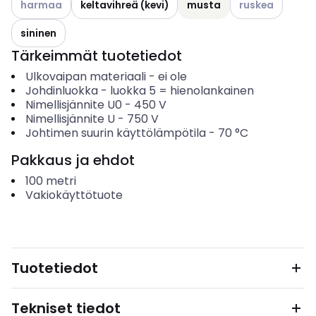
harmaa
keltavihreä (kevi)
musta
ruskea
sininen
Tärkeimmät tuotetiedot
Ulkovaipan materiaali
-
ei ole
Johdinluokka
-
luokka 5 = hienolankainen
Nimellisjännite U0
-
450
V
Nimellisjännite U
-
750
V
Johtimen suurin käyttölämpötila
-
70
°C
Pakkaus ja ehdot
100
metri
Vakiokäyttötuote
Tuotetiedot
Tekniset tiedot