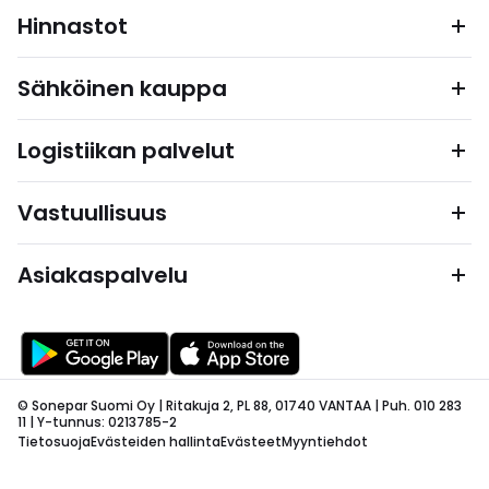
Hinnastot
Sähköinen kauppa
Logistiikan palvelut
Vastuullisuus
Asiakaspalvelu
© Sonepar Suomi Oy | Ritakuja 2, PL 88, 01740 VANTAA | Puh. 010 283
11 | Y-tunnus: 0213785-2
Tietosuoja
Evästeiden hallinta
Evästeet
Myyntiehdot