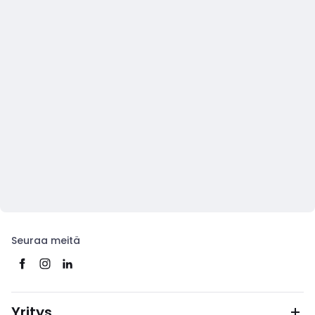
Seuraa meitä
Yritys