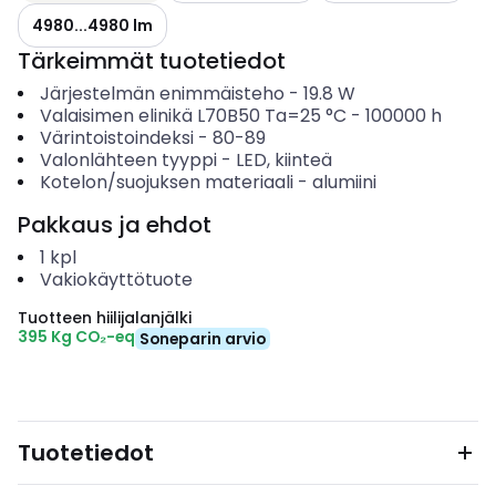
4980...4980 lm
Tärkeimmät tuotetiedot
Järjestelmän enimmäisteho
-
19.8
W
Valaisimen elinikä L70B50 Ta=25 °C
-
100000
h
Värintoistoindeksi
-
80-89
Valonlähteen tyyppi
-
LED, kiinteä
Kotelon/suojuksen materiaali
-
alumiini
Pakkaus ja ehdot
1
kpl
Vakiokäyttötuote
Tuotteen hiilijalanjälki
395 Kg CO₂-eq
Soneparin arvio
Tuotetiedot