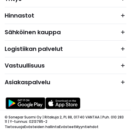
Hinnastot
Sähköinen kauppa
Logistiikan palvelut
Vastuullisuus
Asiakaspalvelu
© Sonepar Suomi Oy | Ritakuja 2, PL 88, 01740 VANTAA | Puh. 010 283
11 | Y-tunnus: 0213785-2
Tietosuoja
Evästeiden hallinta
Evästeet
Myyntiehdot