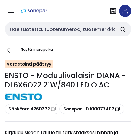
Siirry
Siirry
navigointiin
sisältöön
Haku
Näytä murupolku
Varastointi päättyy
ENSTO - Moduulivalaisin DIANA -
DL6X6O22 21W/840 LED O AC
Kopioi
Kopioi
Sähkönro 4260322
Sonepar-ID 100077403
Kirjaudu sisään tai luo tili tarkistaaksesi hinnan ja