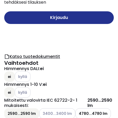
tehdäksesi tilauksen
Kirjaudu
Katso tuotedokumentit
Vaihtoehdot
Himmennys DALI
:
ei
Katso käytettävissä olevat vaihtoehdot
ei
kyllä
Himmennys 1-10 V
:
ei
Katso käytettävissä olevat vaihtoehdot
ei
kyllä
Mitoitettu valovirta IEC 62722-2- 1
2590...2590
mukaisesti
:
lm
Katso käytettävissä olevat vaihtoehdot
2590...2590 lm
3400...3400 lm
4780...4780 lm