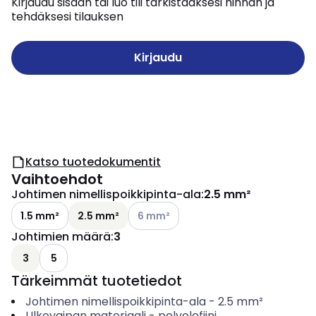
Kirjaudu sisään tai luo tili tarkistaaksesi hinnan ja
tehdäksesi tilauksen
Kirjaudu
Katso tuotedokumentit
Vaihtoehdot
Johtimen nimellispoikkipinta-ala
:
2.5 mm²
Katso käytettävissä olevat vaihtoehd
1.5 mm²
2.5 mm²
6 mm²
Johtimien määrä
:
3
3
5
Tärkeimmät tuotetiedot
Johtimen nimellispoikkipinta-ala
-
2.5
mm²
Ulkovaipan materiaali
-
polyolefiini