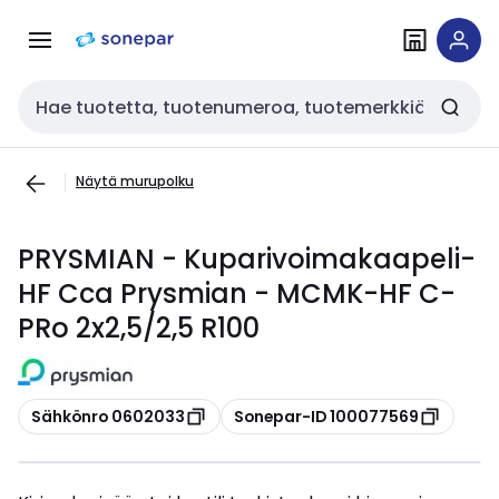
Siirry
Siirry
navigointiin
sisältöön
Haku
Näytä murupolku
PRYSMIAN - Kuparivoimakaapeli-
HF Cca Prysmian - MCMK-HF C-
PRo 2x2,5/2,5 R100
Kopioi
Kopioi
Sähkönro 0602033
Sonepar-ID 100077569