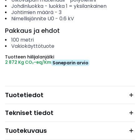
Johdinluokka
-
luokka 1 = yksilankainen
Johtimien määrä
-
3
Nimellisjännite U0
-
0.6
kV
Pakkaus ja ehdot
100
metri
Vakiokäyttötuote
Tuotteen hiilijalanjälki
2 872 Kg CO₂-eq/Km
Soneparin arvio
Tuotetiedot
Tekniset tiedot
Tuotekuvaus