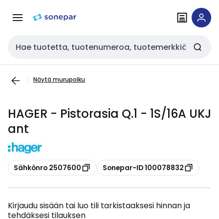
Siirry
Siirry
navigointiin
sisältöön
Haku
Näytä murupolku
HAGER - Pistorasia Q.1 - 1S/16A UKJ
ant
Kopioi
Kopioi
Sähkönro 2507600
Sonepar-ID 100078832
Kirjaudu sisään tai luo tili tarkistaaksesi hinnan ja
tehdäksesi tilauksen