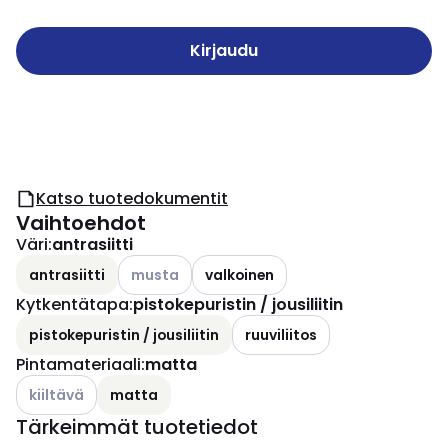
Kirjaudu
Katso tuotedokumentit
Vaihtoehdot
Väri
:
antrasiitti
Katso käytettävissä olevat vaihtoehdot
antrasiitti
musta
valkoinen
Kytkentätapa
:
pistokepuristin / jousiliitin
pistokepuristin / jousiliitin
ruuviliitos
Pintamateriaali
:
matta
Katso käytettävissä olevat vaihtoehdot
kiiltävä
matta
Tärkeimmät tuotetiedot