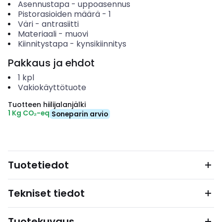
Asennustapa
-
uppoasennus
Pistorasioiden määrä
-
1
Väri
-
antrasiitti
Materiaali
-
muovi
Kiinnitystapa
-
kynsikiinnitys
Pakkaus ja ehdot
1
kpl
Vakiokäyttötuote
Tuotteen hiilijalanjälki
1 Kg CO₂-eq
Soneparin arvio
Tuotetiedot
Tekniset tiedot
Tuotekuvaus