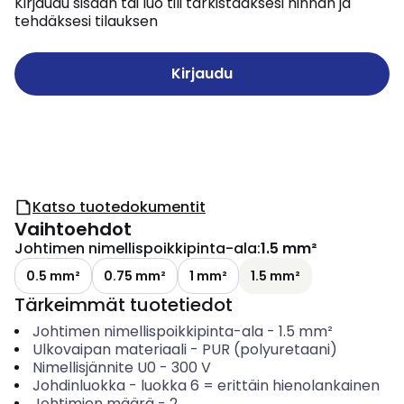
Kirjaudu sisään tai luo tili tarkistaaksesi hinnan ja
tehdäksesi tilauksen
Kirjaudu
Katso tuotedokumentit
Vaihtoehdot
Johtimen nimellispoikkipinta-ala
:
1.5 mm²
0.5 mm²
0.75 mm²
1 mm²
1.5 mm²
Tärkeimmät tuotetiedot
Johtimen nimellispoikkipinta-ala
-
1.5
mm²
Ulkovaipan materiaali
-
PUR (polyuretaani)
Nimellisjännite U0
-
300
V
Johdinluokka
-
luokka 6 = erittäin hienolankainen
Johtimien määrä
-
2