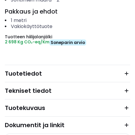
Pakkaus ja ehdot
1
metri
Vakiokäyttötuote
Tuotteen hiilijalanjälki
2 698 Kg CO₂-eq/Km
Soneparin arvio
Tuotetiedot
Tekniset tiedot
Tuotekuvaus
Dokumentit ja linkit