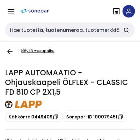
Siirry
Siirry
navigointiin
sisältöön
Haku
Näytä murupolku
LAPP AUTOMAATIO -
Ohjauskaapeli ÖLFLEX - CLASSIC
FD 810 CP 2X1,5
Kopioi
Kopioi
Sähkönro 0449409
Sonepar-ID 100079451