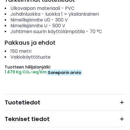
Ulkovaipan materiaali
-
PVC
Johdinluokka
-
luokka 1 = yksilankainen
Nimellisjännite U0
-
300
V
Nimellisjännite U
-
500
V
Johtimen suurin käyttölämpötila
-
70
°C
Pakkaus ja ehdot
150
metri
Vakiokäyttötuote
Tuotteen hiilijalanjälki
1 479 Kg CO₂-eq/Km
Soneparin arvio
Tuotetiedot
Tekniset tiedot