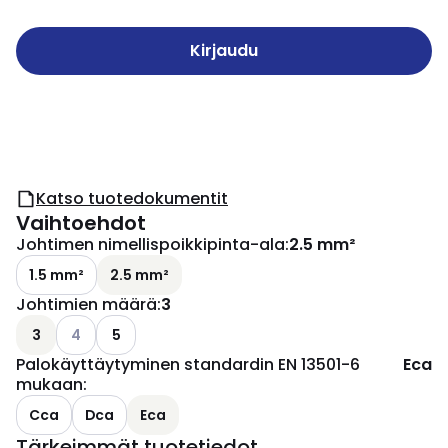
Kirjaudu
Katso tuotedokumentit
Vaihtoehdot
Johtimen nimellispoikkipinta-ala
:
2.5 mm²
1.5 mm²
2.5 mm²
Johtimien määrä
:
3
Katso käytettävissä olevat vaihtoehdot
3
4
5
Palokäyttäytyminen standardin EN 13501-6
Eca
mukaan
:
Cca
Dca
Eca
Tärkeimmät tuotetiedot