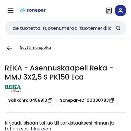
Siirry
Siirry
navigointiin
sisältöön
Haku
Näytä murupolku
REKA - Asennuskaapeli Reka -
MMJ 3X2,5 S PK150 Eca
Kopioi
Kopioi
Sähkönro 0456913
Sonepar-ID 100080783
Kirjaudu sisään tai luo tili tarkistaaksesi hinnan ja
tehdäksesi tilauksen