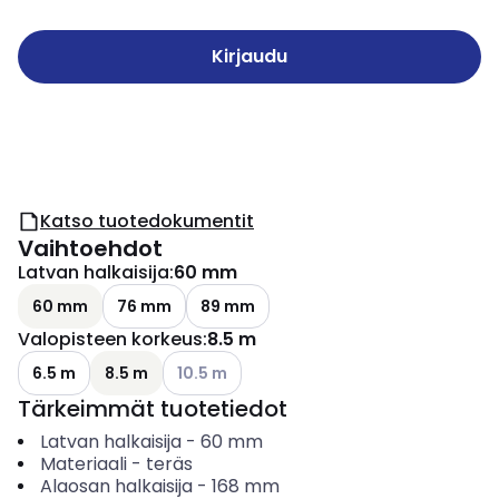
Kirjaudu
Katso tuotedokumentit
Vaihtoehdot
Latvan halkaisija
:
60 mm
60 mm
76 mm
89 mm
Valopisteen korkeus
:
8.5 m
Katso käytettävissä olevat vaihtoehdot
6.5 m
8.5 m
10.5 m
Tärkeimmät tuotetiedot
Latvan halkaisija
-
60
mm
Materiaali
-
teräs
Alaosan halkaisija
-
168
mm