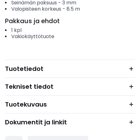
Seinämän paksuus
-
3
mm
Valopisteen korkeus
-
8.5
m
Pakkaus ja ehdot
1
kpl
Vakiokäyttötuote
Tuotetiedot
Tekniset tiedot
Tuotekuvaus
Dokumentit ja linkit