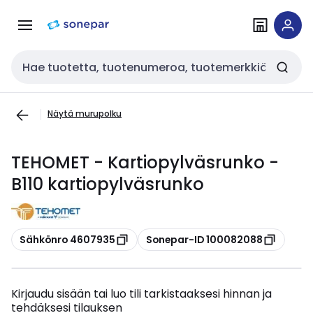
Siirry
Siirry
navigointiin
sisältöön
Haku
Näytä murupolku
TEHOMET - Kartiopylväsrunko -
B110 kartiopylväsrunko
Kopioi
Kopioi
Sähkönro 4607935
Sonepar-ID 100082088
Kirjaudu sisään tai luo tili tarkistaaksesi hinnan ja
tehdäksesi tilauksen