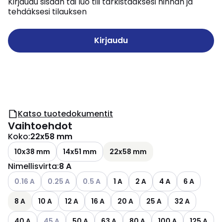
Kirjaudu sisään tai luo tili tarkistaaksesi hinnan ja
tehdäksesi tilauksen
Kirjaudu
Katso tuotedokumentit
Vaihtoehdot
Koko
:
22x58 mm
10x38 mm
14x51 mm
22x58 mm
Nimellisvirta
:
8 A
Katso käytettävissä olevat vaihtoehdot
Katso käytettävissä olevat vaihtoehdot
Katso käytettävissä olevat vaihtoehdot
0.16 A
0.25 A
0.5 A
1 A
2 A
4 A
6 A
8 A
10 A
12 A
16 A
20 A
25 A
32 A
Katso käytettävissä olevat vaihtoehdot
40 A
45 A
50 A
63 A
80 A
100 A
125 A