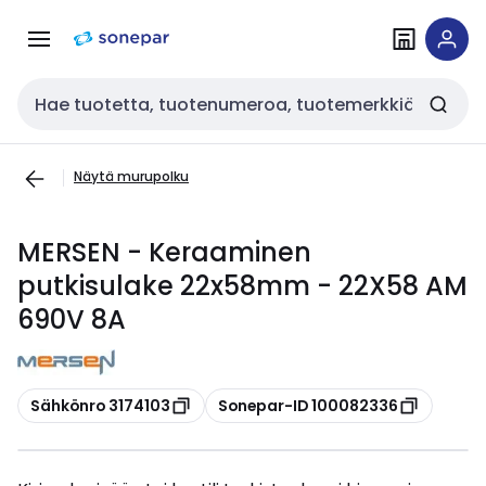
Siirry
Siirry
navigointiin
sisältöön
Haku
Näytä murupolku
MERSEN - Keraaminen
putkisulake 22x58mm - 22X58 AM
690V 8A
Kopioi
Kopioi
Sähkönro 3174103
Sonepar-ID 100082336