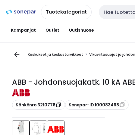
Siirry
Siirry
navigointiin
sisältöön
Tuotekategoriat
Haku
Kampanjat
Outlet
Uutishuone
Keskukset ja keskustarvikkeet
Vikavirtasuojat ja johdo
ABB - Johdonsuojakatk. 10 kA AB
Kopioi
Kopioi
Sähkönro 3210778
Sonepar-ID 100083468