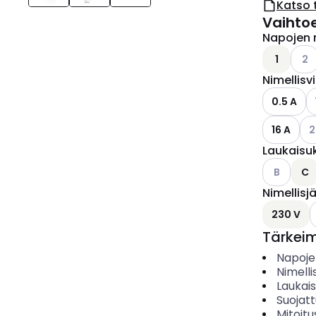
Katso 
Vaihto
Napojen 
Kats
1
2
Nimellisv
0.5 A
Kat
16 A
2
Laukaisu
Katso käyt
B
C
Nimellisj
K
230 V
Tärkei
Napoje
Nimelli
Laukai
Suojat
Mitoitu