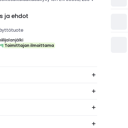
s ja ehdot
äyttötuote
ilijalanjälki
eq
Toimittajan ilmoittama