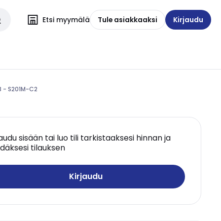
Etsi myymälä
Tule asiakkaaksi
Kirjaudu
B - S201M-C2
jaudu sisään tai luo tili tarkistaaksesi hinnan ja
däksesi tilauksen
Kirjaudu