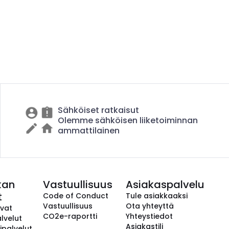
Sähköiset ratkaisut
Olemme sähköisen liiketoiminnan
ammattilainen
kan
Vastuullisuus
Asiakaspalvelu
t
Code of Conduct
Tule asiakkaaksi
Vastuullisuus
Ota yhteyttä
avat
CO2e-raportti
Yhteystiedot
lvelut
Asiakastili
ipalvelut