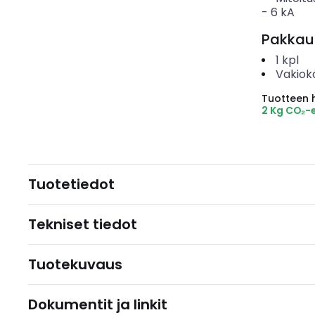
-
6
kA
Pakkau
1
kpl
Vakiok
Tuotteen hi
2 Kg CO₂-
Tuotetiedot
Tekniset tiedot
Tuotekuvaus
Dokumentit ja linkit