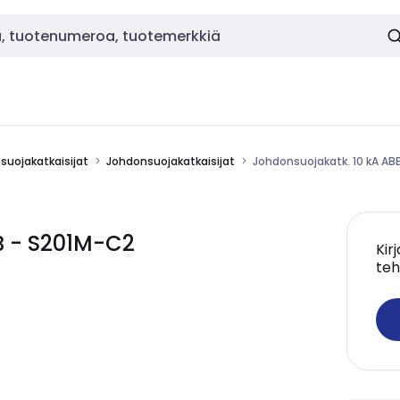
nsuojakatkaisijat
Johdonsuojakatkaisijat
Johdonsuojakatk. 10 kA AB
B - S201M-C2
Kir
teh