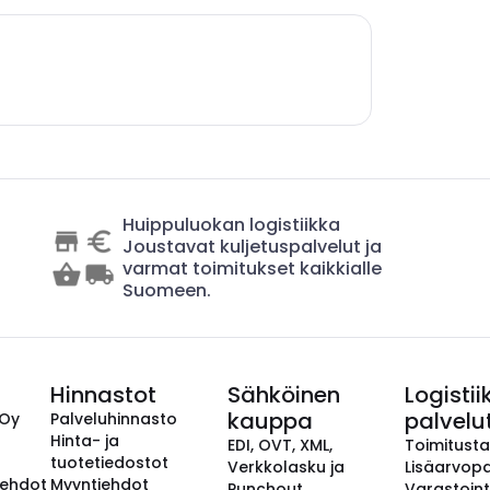
Huippuluokan logistiikka
Joustavat kuljetuspalvelut ja
varmat toimitukset kaikkialle
Suomeen.
Hinnastot
Sähköinen
Logistii
kauppa
palvelu
 Oy
Palveluhinnasto
Hinta- ja
EDI, OVT, XML,
Toimitust
tuotetiedostot
Verkkolasku ja
Lisäarvopa
aehdot
Myyntiehdot
Punchout
Varastoint