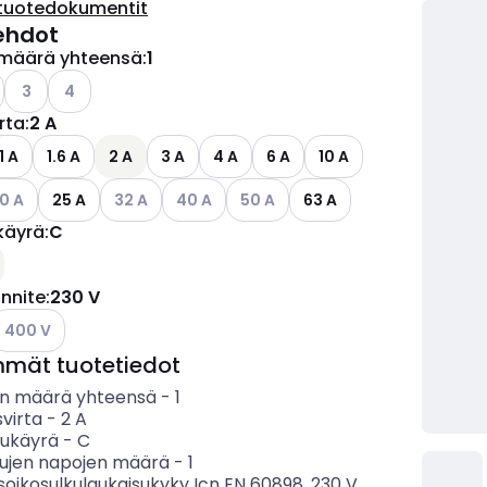
tuotedokumentit
ehdot
määrä yhteensä
:
1
o käytettävissä olevat vaihtoehdot
Katso käytettävissä olevat vaihtoehdot
Katso käytettävissä olevat vaihtoehdot
3
4
irta
:
2 A
1 A
1.6 A
2 A
3 A
4 A
6 A
10 A
so käytettävissä olevat vaihtoehdot
Katso käytettävissä olevat vaihtoehdot
Katso käytettävissä olevat vaihtoehdot
Katso käytettävissä olevat vaihto
0 A
25 A
32 A
40 A
50 A
63 A
käyrä
:
C
ettävissä olevat vaihtoehdot
ännite
:
230 V
atso käytettävissä olevat vaihtoehdot
400 V
mmät tuotetiedot
n määrä yhteensä
-
1
svirta
-
2
A
sukäyrä
-
C
tujen napojen määrä
-
1
soikosulkulaukaisukyky Icn EN 60898, 230 V