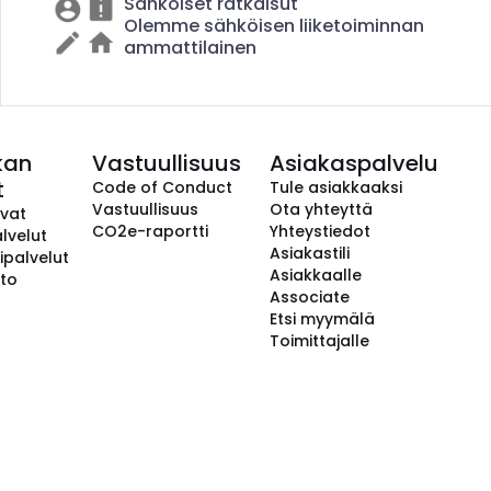
Sähköiset ratkaisut
Olemme sähköisen liiketoiminnan
ammattilainen
kan
Vastuullisuus
Asiakaspalvelu
t
Code of Conduct
Tule asiakkaaksi
Vastuullisuus
Ota yhteyttä
avat
CO2e-raportti
Yhteystiedot
lvelut
Asiakastili
ipalvelut
Asiakkaalle
to
Associate
Etsi myymälä
Toimittajalle