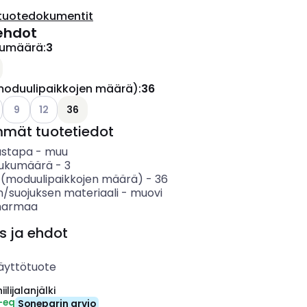
tuotedokumentit
ehdot
ukumäärä
:
3
ettävissä olevat vaihtoehdot
moduulipaikkojen määrä)
:
36
ettävissä olevat vaihtoehdot
o käytettävissä olevat vaihtoehdot
Katso käytettävissä olevat vaihtoehdot
Katso käytettävissä olevat vaihtoehdot
9
12
36
mmät tuotetiedot
ustapa
-
muu
 lukumäärä
-
3
 (moduulipaikkojen määrä)
-
36
n/suojuksen materiaali
-
muovi
harmaa
s ja ehdot
äyttötuote
ilijalanjälki
-eq
Soneparin arvio