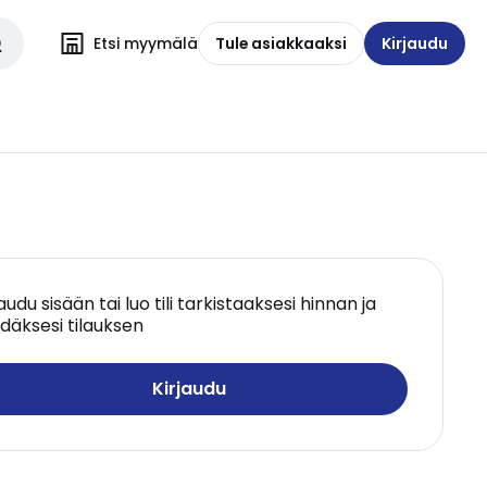
Etsi myymälä
Tule asiakkaaksi
Kirjaudu
jaudu sisään tai luo tili tarkistaaksesi hinnan ja
däksesi tilauksen
Kirjaudu