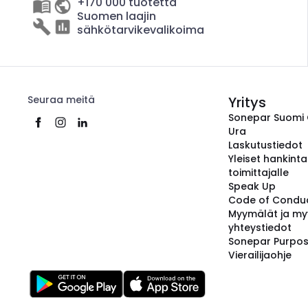
+170 000 tuotetta
Suomen laajin
sähkötarvikevalikoima
Seuraa meitä
Yritys
Sonepar Suomi
Ura
Laskutustiedot
Yleiset hankint
toimittajalle
Speak Up
Code of Condu
Myymälät ja my
yhteystiedot
Sonepar Purpo
Vierailijaohje