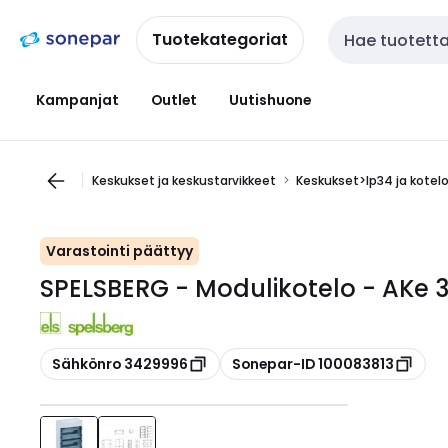
Siirry
Siirry
navigointiin
sisältöön
Tuotekategoriat
Haku
Kampanjat
Outlet
Uutishuone
Keskukset ja keskustarvikkeet
Keskukset>Ip34 ja kotel
Varastointi päättyy
SPELSBERG - Modulikotelo - AKe 3
Kopioi
Kopioi
Sähkönro 3429996
Sonepar-ID 100083813