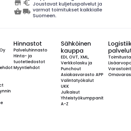
Joustavat kuljetuspalvelut ja
varmat toimitukset kaikkialle
Suomeen.
Hinnastot
Sähköinen
Logistii
kauppa
palvelu
 Oy
Palveluhinnasto
Hinta- ja
EDI, OVT, XML,
Toimitust
tuotetiedostot
Verkkolasku ja
Lisäarvopa
aehdot
Myyntiehdot
Punchout
Varastoint
Asiakasvarasto APP
Omavaras
Valintatyökalut
ct
UKK
ynnin
Julkaisut
Yhteistyökumppanit
se
A-Z