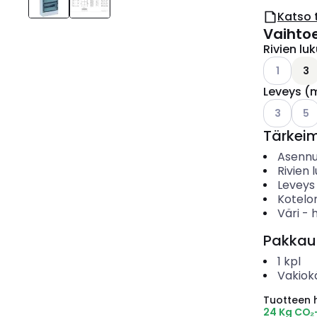
Katso 
Vaihto
Rivien l
Katso käyt
1
3
Leveys (
Katso käyt
Kats
3
5
Tärkei
Asenn
Rivien
Leveys
Kotelo
Väri
-
Pakkau
1
kpl
Vakiok
Tuotteen hi
24 Kg CO₂