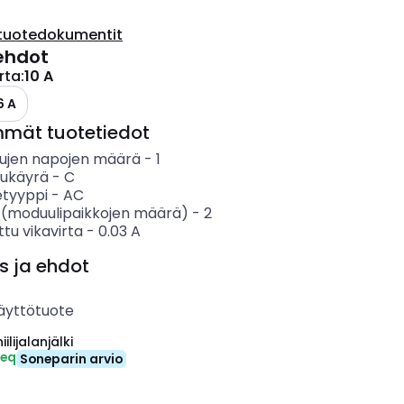
tuotedokumentit
ehdot
irta
:
10 A
6 A
mmät tuotetiedot
tujen napojen määrä
-
1
sukäyrä
-
C
etyyppi
-
AC
 (moduulipaikkojen määrä)
-
2
ttu vikavirta
-
0.03
A
s ja ehdot
äyttötuote
ilijalanjälki
-eq
Soneparin arvio