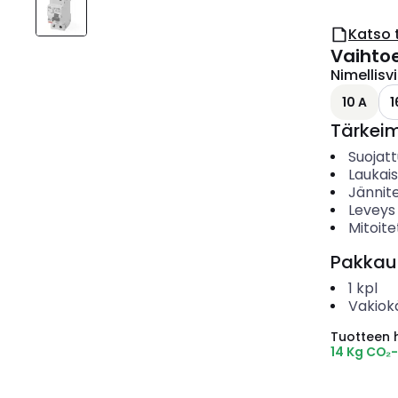
Katso 
Vaihto
Nimellisv
10 A
1
Tärkei
Suojat
Laukai
Jännit
Leveys
Mitoite
Pakkau
1
kpl
Vakiok
Tuotteen hi
14 Kg CO₂