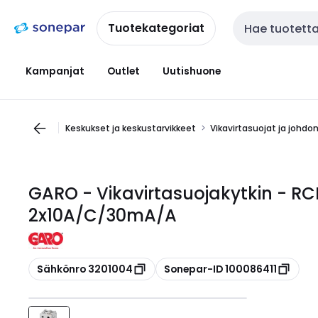
Siirry
Siirry
navigointiin
sisältöön
Tuotekategoriat
Haku
Kampanjat
Outlet
Uutishuone
Keskukset ja keskustarvikkeet
Vikavirtasuojat ja johdo
GARO - Vikavirtasuojakytkin - R
2x10A/C/30mA/A
Kopioi
Kopioi
Sähkönro 3201004
Sonepar-ID 100086411