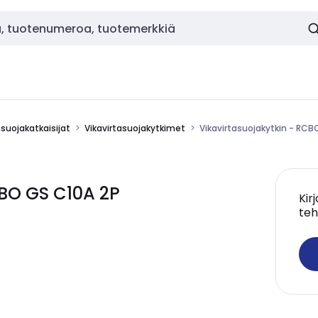
nsuojakatkaisijat
Vikavirtasuojakytkimet
Vikavirtasuojakytkin - RC
CBO GS C10A 2P
Kir
teh