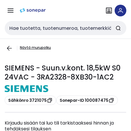
Siirry
Siirry
navigointiin
sisältöön
Haku
Näytä murupolku
SIEMENS - Suun.v.kont. 18,5kW S0
24VAC - 3RA2328-8XB30-1AC2
Kopioi
Kopioi
Sähkönro 3721075
Sonepar-ID 100087475
Kirjaudu sisään tai luo tili tarkistaaksesi hinnan ja
tehdäksesi tilauksen