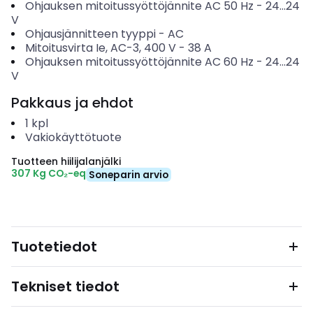
Ohjauksen mitoitussyöttöjännite AC 50 Hz
-
24...24
V
Ohjausjännitteen tyyppi
-
AC
Mitoitusvirta Ie, AC-3, 400 V
-
38
A
Ohjauksen mitoitussyöttöjännite AC 60 Hz
-
24...24
V
Pakkaus ja ehdot
1
kpl
Vakiokäyttötuote
Tuotteen hiilijalanjälki
307 Kg CO₂-eq
Soneparin arvio
Tuotetiedot
Tekniset tiedot