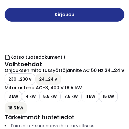
Kirjaudu
Katso tuotedokumentit
Vaihtoehdot
Ohjauksen mitoitussyöttöjännite AC 50 Hz
:
24...24 V
230...230 V
24...24 V
Mitoitusteho AC-3, 400 V
:
18.5 kW
3 kW
4 kW
5.5 kW
7.5 kW
11 kW
15 kW
18.5 kW
Tärkeimmät tuotetiedot
Toiminto
-
suunnanvaihto turvallisuus