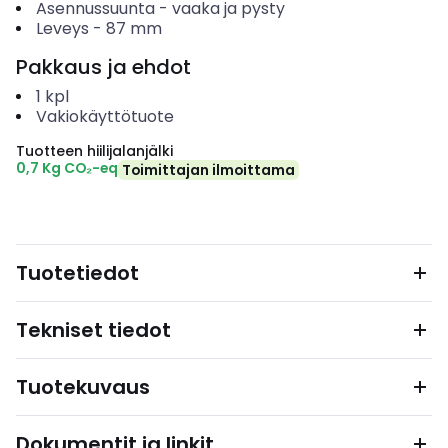
Asennussuunta
-
vaaka ja pysty
Leveys
-
87
mm
Pakkaus ja ehdot
1
kpl
Vakiokäyttötuote
Tuotteen hiilijalanjälki
0,7 Kg CO₂-eq
Toimittajan ilmoittama
Tuotetiedot
Tekniset tiedot
Tuotekuvaus
Dokumentit ja linkit