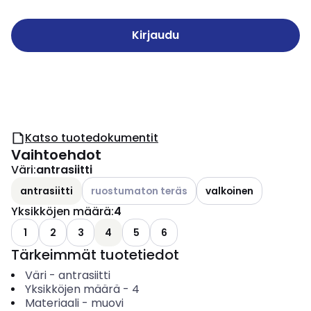
Kirjaudu
Katso tuotedokumentit
Vaihtoehdot
Väri
:
antrasiitti
Katso käytettävissä olevat vaihtoehdot
antrasiitti
ruostumaton teräs
valkoinen
Yksikköjen määrä
:
4
1
2
3
4
5
6
Tärkeimmät tuotetiedot
Väri
-
antrasiitti
Yksikköjen määrä
-
4
Materiaali
-
muovi