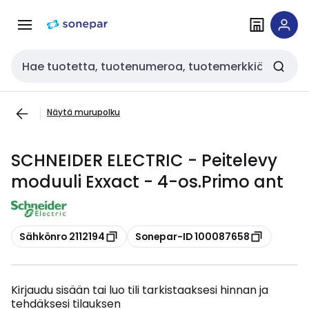
Siirry
Siirry
navigointiin
sisältöön
Haku
Näytä murupolku
SCHNEIDER ELECTRIC - Peitelevy
moduuli Exxact - 4-os.Primo ant
Kopioi
Kopioi
Sähkönro 2112194
Sonepar-ID 100087658
Kirjaudu sisään tai luo tili tarkistaaksesi hinnan ja
tehdäksesi tilauksen