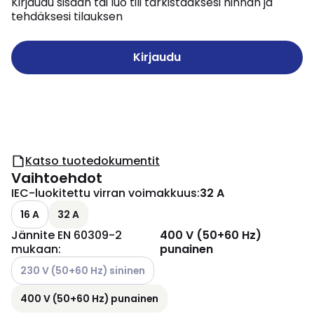
Kirjaudu sisään tai luo tili tarkistaaksesi hinnan ja
tehdäksesi tilauksen
Kirjaudu
Katso tuotedokumentit
Vaihtoehdot
IEC-luokitettu virran voimakkuus
:
32 A
16 A
32 A
Jännite EN 60309-2
400 V (50+60 Hz)
mukaan
:
punainen
Katso käytettävissä olevat vaihtoehdot
230 V (50+60 Hz) sininen
400 V (50+60 Hz) punainen