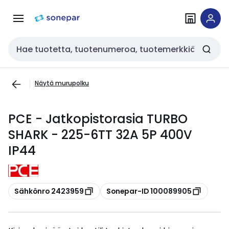
Siirry
Siirry
navigointiin
sisältöön
Haku
Näytä murupolku
PCE - Jatkopistorasia TURBO
SHARK - 225-6TT 32A 5P 400V
IP44
Kopioi
Kopioi
Sähkönro 2423959
Sonepar-ID 100089905