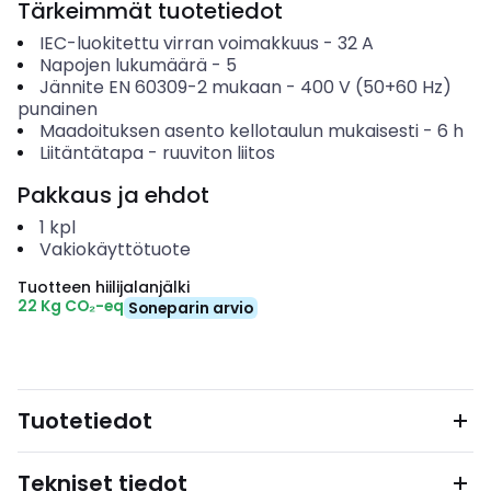
Tärkeimmät tuotetiedot
IEC-luokitettu virran voimakkuus
-
32
A
Napojen lukumäärä
-
5
Jännite EN 60309-2 mukaan
-
400 V (50+60 Hz)
punainen
Maadoituksen asento kellotaulun mukaisesti
-
6
h
Liitäntätapa
-
ruuviton liitos
Pakkaus ja ehdot
1
kpl
Vakiokäyttötuote
Tuotteen hiilijalanjälki
22 Kg CO₂-eq
Soneparin arvio
Tuotetiedot
Tekniset tiedot