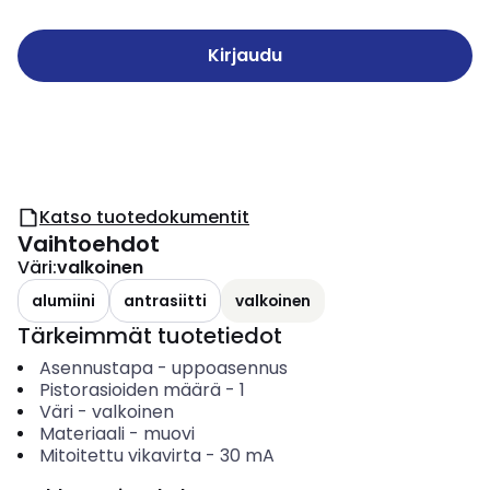
Kirjaudu
Katso tuotedokumentit
Vaihtoehdot
Väri
:
valkoinen
alumiini
antrasiitti
valkoinen
Tärkeimmät tuotetiedot
Asennustapa
-
uppoasennus
Pistorasioiden määrä
-
1
Väri
-
valkoinen
Materiaali
-
muovi
Mitoitettu vikavirta
-
30
mA