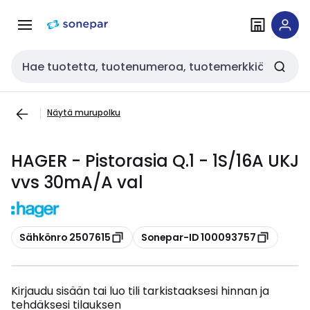
Siirry
Siirry
navigointiin
sisältöön
Haku
Näytä murupolku
HAGER - Pistorasia Q.1 - 1S/16A UKJ
vvs 30mA/A val
Kopioi
Kopioi
Sähkönro 2507615
Sonepar-ID 100093757
Kirjaudu sisään tai luo tili tarkistaaksesi hinnan ja
tehdäksesi tilauksen