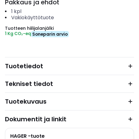
Pakkaus ja ehdot
1
kpl
Vakiokäyttötuote
Tuotteen hiilijalanjälki
1 Kg CO₂-eq
Soneparin arvio
Tuotetiedot
Tekniset tiedot
Tuotekuvaus
Dokumentit ja linkit
HAGER -tuote