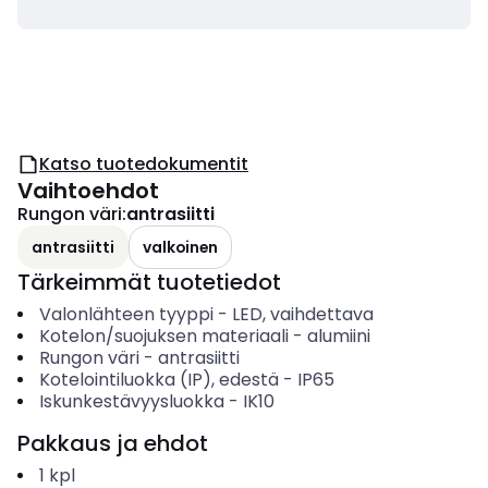
Katso tuotedokumentit
Vaihtoehdot
Rungon väri
:
antrasiitti
antrasiitti
valkoinen
Tärkeimmät tuotetiedot
Valonlähteen tyyppi
-
LED, vaihdettava
Kotelon/suojuksen materiaali
-
alumiini
Rungon väri
-
antrasiitti
Kotelointiluokka (IP), edestä
-
IP65
Iskunkestävyysluokka
-
IK10
Pakkaus ja ehdot
1
kpl