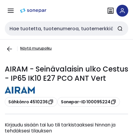
Siirry
Siirry
navigointiin
sisältöön
Haku
Näytä murupolku
AIRAM - Seinävalaisin ulko Cestus
- IP65 IK10 E27 PCO ANT Vert
Kopioi
Kopioi
Sähkönro 4510236
Sonepar-ID 100095224
Kirjaudu sisään tai luo tili tarkistaaksesi hinnan ja
tehdäksesi tilauksen