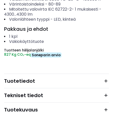
Värintoistoindeksi
-
80-89
Mitoitettu valovirta IEC 62722-2- 1 mukaisesti
-
4300...4300
lm
Valonlähteen tyyppi
-
LED, kiinteä
Pakkaus ja ehdot
1
kpl
Vakiokäyttötuote
Tuotteen hiilijalanjälki
827 Kg CO₂-eq
Soneparin arvio
Tuotetiedot
Tekniset tiedot
Tuotekuvaus