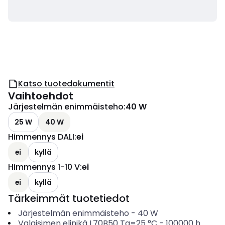
Katso tuotedokumentit
Vaihtoehdot
Järjestelmän enimmäisteho
:
40 W
25 W
40 W
Himmennys DALI
:
ei
ei
kyllä
Himmennys 1-10 V
:
ei
ei
kyllä
Tärkeimmät tuotetiedot
Järjestelmän enimmäisteho
-
40
W
Valaisimen elinikä L70B50 Ta=25 °C
-
100000
h