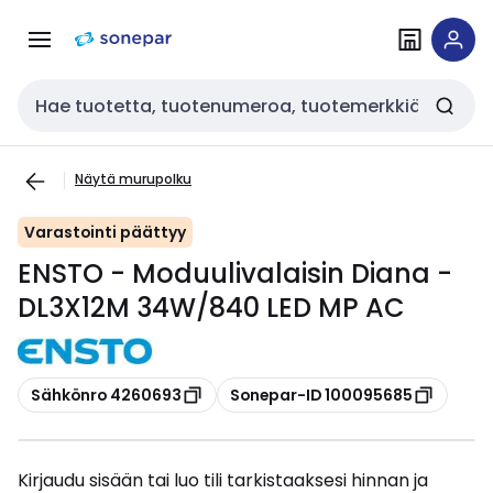
Siirry
Siirry
navigointiin
sisältöön
Haku
Näytä murupolku
Varastointi päättyy
ENSTO - Moduulivalaisin Diana -
DL3X12M 34W/840 LED MP AC
Kopioi
Kopioi
Sähkönro 4260693
Sonepar-ID 100095685
Kirjaudu sisään tai luo tili tarkistaaksesi hinnan ja