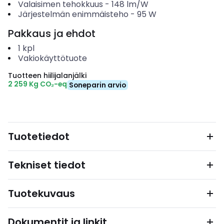
Valaisimen tehokkuus
-
148
lm/W
Järjestelmän enimmäisteho
-
95
W
Pakkaus ja ehdot
1
kpl
Vakiokäyttötuote
Tuotteen hiilijalanjälki
2 259 Kg CO₂-eq
Soneparin arvio
Tuotetiedot
Tekniset tiedot
Tuotekuvaus
Dokumentit ja linkit