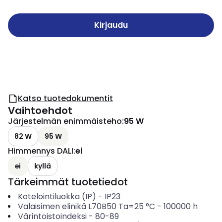
Kirjaudu
Katso tuotedokumentit
Vaihtoehdot
Järjestelmän enimmäisteho
:
95 W
82 W
95 W
Himmennys DALI
:
ei
ei
kyllä
Tärkeimmät tuotetiedot
Kotelointiluokka (IP)
-
IP23
Valaisimen elinikä L70B50 Ta=25 °C
-
100000
h
Värintoistoindeksi
-
80-89