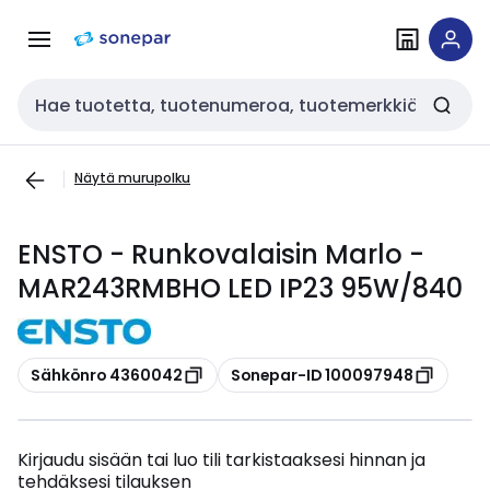
Siirry
Siirry
navigointiin
sisältöön
Haku
Näytä murupolku
ENSTO - Runkovalaisin Marlo -
MAR243RMBHO LED IP23 95W/840
Kopioi
Kopioi
Sähkönro 4360042
Sonepar-ID 100097948
Kirjaudu sisään tai luo tili tarkistaaksesi hinnan ja
tehdäksesi tilauksen