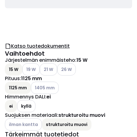
Katso tuotedokumentit
Vaihtoehdot
Järjestelmän enimmäisteho
:
15 W
Katso käytettävissä olevat vaihtoehdot
Katso käytettävissä olevat vaihtoehdot
Katso käytettävissä olevat vaihtoehd
15 W
19 W
21 W
26 W
Pituus
:
1125 mm
Katso käytettävissä olevat vaihtoehdot
1125 mm
1405 mm
Himmennys DALI
:
ei
ei
kyllä
Suojuksen materiaali
:
strukturoitu muovi
Katso käytettävissä olevat vaihtoehdot
ilman kantta
strukturoitu muovi
Tärkeimmät tuotetiedot