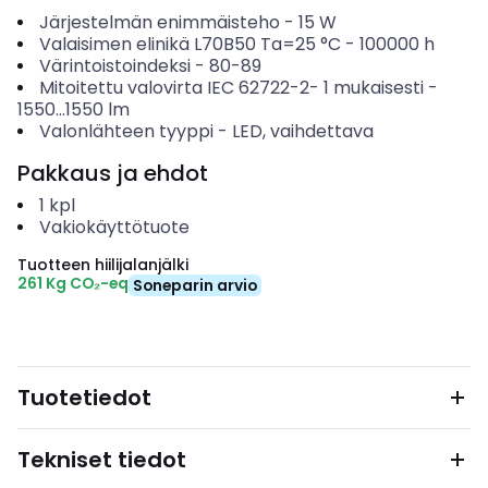
Järjestelmän enimmäisteho
-
15
W
Valaisimen elinikä L70B50 Ta=25 °C
-
100000
h
Värintoistoindeksi
-
80-89
Mitoitettu valovirta IEC 62722-2- 1 mukaisesti
-
1550...1550
lm
Valonlähteen tyyppi
-
LED, vaihdettava
Pakkaus ja ehdot
1
kpl
Vakiokäyttötuote
Tuotteen hiilijalanjälki
261 Kg CO₂-eq
Soneparin arvio
Tuotetiedot
Tekniset tiedot