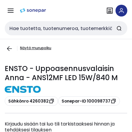
Siirry
Siirry
navigointiin
sisältöön
Haku
Näytä murupolku
ENSTO - Uppoasennusvalaisin
Anna - ANS12MF LED 15W/840 M
Kopioi
Kopioi
Sähkönro 4260382
Sonepar-ID 100098737
Kirjaudu sisään tai luo tili tarkistaaksesi hinnan ja
tehdäksesi tilauksen