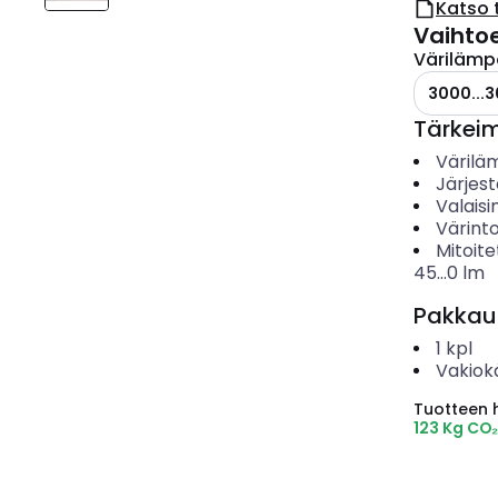
Katso 
Vaihto
Värilämp
3000...3
Tärkei
Värilä
Järjes
Valais
Värinto
Mitoite
45...0
lm
Pakkau
1
kpl
Vakiok
Tuotteen hi
123 Kg CO