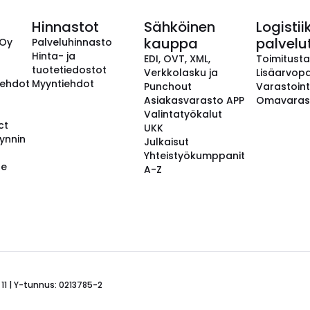
Hinnastot
Sähköinen
Logistii
kauppa
palvelu
 Oy
Palveluhinnasto
Hinta- ja
EDI, OVT, XML,
Toimitust
tuotetiedostot
Verkkolasku ja
Lisäarvopa
aehdot
Myyntiehdot
Punchout
Varastoint
Asiakasvarasto APP
Omavaras
Valintatyökalut
ct
UKK
ynnin
Julkaisut
Yhteistyökumppanit
se
A-Z
 11 | Y-tunnus: 0213785-2