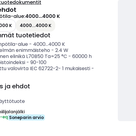
tuotedokumentit
ehdot
ötila-alue
:
4000...4000 K
000 K
4000...4000 K
mmät tuotetiedot
mpötila-alue
-
4000...4000
K
telmän enimmäisteho
-
2.4
W
imen elinikä L70B50 Ta=25 °C
-
60000
h
istoindeksi
-
90-100
ttu valovirta IEC 62722-2- 1 mukaisesti
-
s ja ehdot
äyttötuote
ilijalanjälki
₂-eq
Soneparin arvio