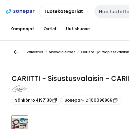
Siirry
Siirry
navigointiin
sisältöön
Tuotekategoriat
Haku
Kampanjat
Outlet
Uutishuone
Valaistus
Sisävalaisimet
Kaluste- ja työpistevalais
CARIITTI - Sisustusvalaisin - CAR
Kopioi
Kopioi
Sähkönro 4197138
Sonepar-ID 100098966