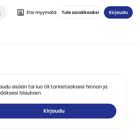
Etsi myymälä
Tule asiakkaaksi
Kirjaudu
jaudu sisään tai luo tili tarkistaaksesi hinnan ja
däksesi tilauksen
Kirjaudu