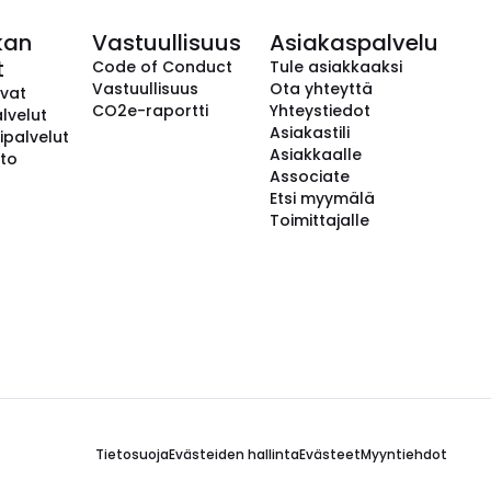
kan
Vastuullisuus
Asiakaspalvelu
t
Code of Conduct
Tule asiakkaaksi
Vastuullisuus
Ota yhteyttä
avat
CO2e-raportti
Yhteystiedot
lvelut
Asiakastili
ipalvelut
Asiakkaalle
to
Associate
Etsi myymälä
Toimittajalle
Tietosuoja
Evästeiden hallinta
Evästeet
Myyntiehdot