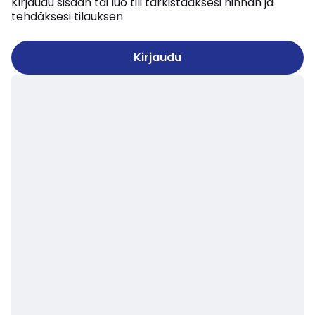
Kirjaudu sisään tai luo tili tarkistaaksesi hinnan ja
tehdäksesi tilauksen
Kirjaudu