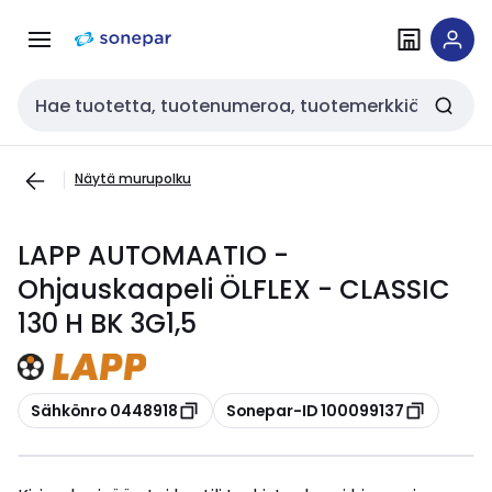
Siirry
Siirry
navigointiin
sisältöön
Haku
Näytä murupolku
LAPP AUTOMAATIO -
Ohjauskaapeli ÖLFLEX - CLASSIC
130 H BK 3G1,5
Kopioi
Kopioi
Sähkönro 0448918
Sonepar-ID 100099137