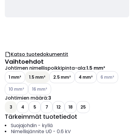
Katso tuotedokumentit
Vaihtoehdot
Johtimen nimellispoikkipinta-ala
:
1.5 mm²
Katso käytettävis
1 mm²
1.5 mm²
2.5 mm²
4 mm²
6 mm²
Katso käytettävissä olevat vaihtoehdot
Katso käytettävissä olevat vaihtoehdot
10 mm²
16 mm²
Johtimien määrä
:
3
3
4
5
7
12
18
25
Tärkeimmät tuotetiedot
Suojajohdin
-
kyllä
Nimellisjännite U0
-
0.6
kV