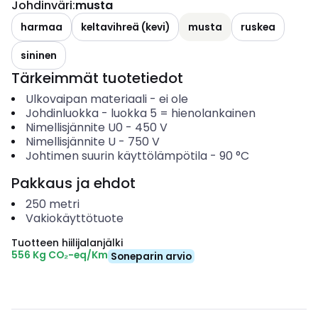
Johdinväri
:
musta
harmaa
keltavihreä (kevi)
musta
ruskea
sininen
Tärkeimmät tuotetiedot
Ulkovaipan materiaali
-
ei ole
Johdinluokka
-
luokka 5 = hienolankainen
Nimellisjännite U0
-
450
V
Nimellisjännite U
-
750
V
Johtimen suurin käyttölämpötila
-
90
°C
Pakkaus ja ehdot
250
metri
Vakiokäyttötuote
Tuotteen hiilijalanjälki
556 Kg CO₂-eq/Km
Soneparin arvio