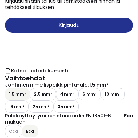
Kirjaudu sisään tai luo tili tarkistaaksesi hinnan ja
tehdäksesi tilauksen
Kirjaudu
Katso tuotedokumentit
Vaihtoehdot
Johtimen nimellispoikkipinta-ala
:
1.5 mm²
1.5 mm²
2.5 mm²
4 mm²
6 mm²
10 mm²
16 mm²
25 mm²
35 mm²
Palokäyttäytyminen standardin EN 13501-6
Eca
mukaan
:
Katso käytettävissä olevat vaihtoehdot
Cca
Eca