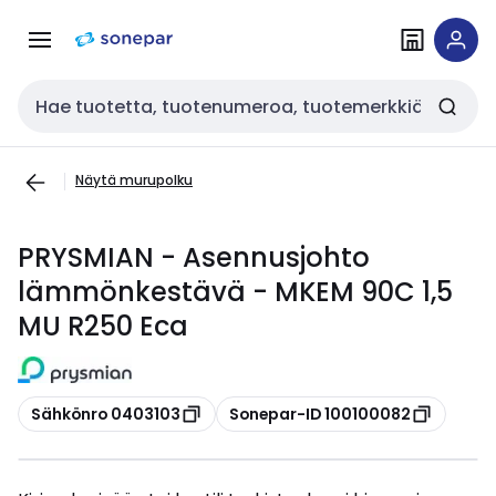
Siirry
Siirry
navigointiin
sisältöön
Haku
Näytä murupolku
PRYSMIAN - Asennusjohto
lämmönkestävä - MKEM 90C 1,5
MU R250 Eca
Kopioi
Kopioi
Sähkönro 0403103
Sonepar-ID 100100082