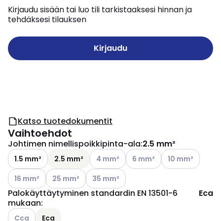
Kirjaudu sisään tai luo tili tarkistaaksesi hinnan ja
tehdäksesi tilauksen
Kirjaudu
Katso tuotedokumentit
Vaihtoehdot
Johtimen nimellispoikkipinta-ala
:
2.5 mm²
Katso käytettävissä olevat vaihtoehd
Katso käytettävissä olevat
Katso käytettävi
1.5 mm²
2.5 mm²
4 mm²
6 mm²
10 mm²
Katso käytettävissä olevat vaihtoehdot
Katso käytettävissä olevat vaihtoehdot
Katso käytettävissä olevat vaihtoehdo
16 mm²
25 mm²
35 mm²
Palokäyttäytyminen standardin EN 13501-6
Eca
mukaan
:
Katso käytettävissä olevat vaihtoehdot
Cca
Eca