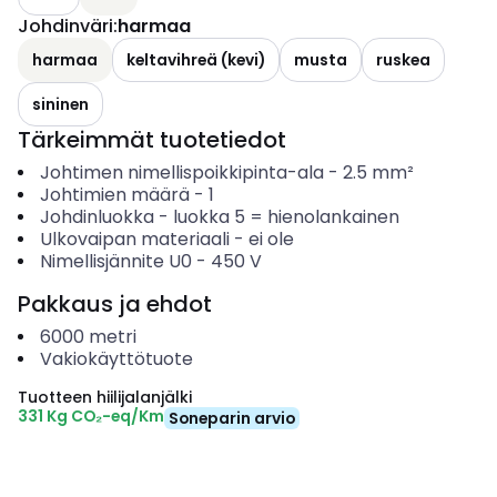
Johdinväri
:
harmaa
harmaa
keltavihreä (kevi)
musta
ruskea
sininen
Tärkeimmät tuotetiedot
Johtimen nimellispoikkipinta-ala
-
2.5
mm²
Johtimien määrä
-
1
Johdinluokka
-
luokka 5 = hienolankainen
Ulkovaipan materiaali
-
ei ole
Nimellisjännite U0
-
450
V
Pakkaus ja ehdot
6000
metri
Vakiokäyttötuote
Tuotteen hiilijalanjälki
331 Kg CO₂-eq/Km
Soneparin arvio