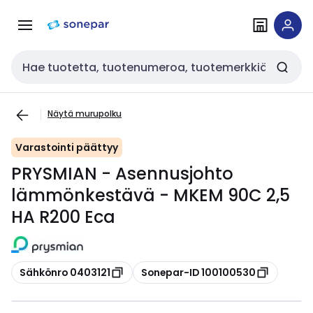
Siirry
Siirry
navigointiin
sisältöön
Haku
Näytä murupolku
Varastointi päättyy
PRYSMIAN - Asennusjohto
lämmönkestävä - MKEM 90C 2,5
HA R200 Eca
Kopioi
Kopioi
Sähkönro 0403121
Sonepar-ID 100100530