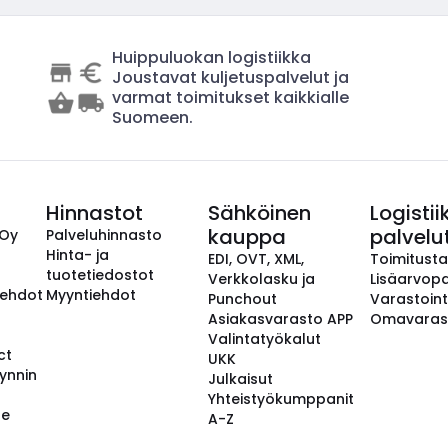
Huippuluokan logistiikka
Joustavat kuljetuspalvelut ja
varmat toimitukset kaikkialle
Suomeen.
Hinnastot
Sähköinen
Logistii
kauppa
palvelu
 Oy
Palveluhinnasto
Hinta- ja
EDI, OVT, XML,
Toimitust
tuotetiedostot
Verkkolasku ja
Lisäarvopa
aehdot
Myyntiehdot
Punchout
Varastoint
Asiakasvarasto APP
Omavaras
Valintatyökalut
ct
UKK
ynnin
Julkaisut
Yhteistyökumppanit
se
A-Z