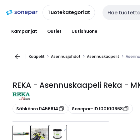
Siirry
Siirry
navigointiin
sisältöön
Tuotekategoriat
Haku
Kampanjat
Outlet
Uutishuone
Kaapelit
Asennusjohdot
Asennuskaapelit
Asennus
REKA - Asennuskaapeli Reka - MM
Kopioi
Kopioi
Sähkönro 0456914
Sonepar-ID 100100668