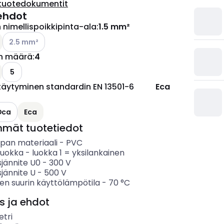
tuotedokumentit
ehdot
nimellispoikkipinta-ala
:
1.5 mm²
Katso käytettävissä olevat vaihtoehdot
2.5 mm²
n määrä
:
4
5
täytyminen standardin EN 13501-6
Eca
Dca
Eca
mmät tuotetiedot
ipan materiaali
-
PVC
luokka
-
luokka 1 = yksilankainen
sjännite U0
-
300
V
sjännite U
-
500
V
en suurin käyttölämpötila
-
70
°C
s ja ehdot
tri