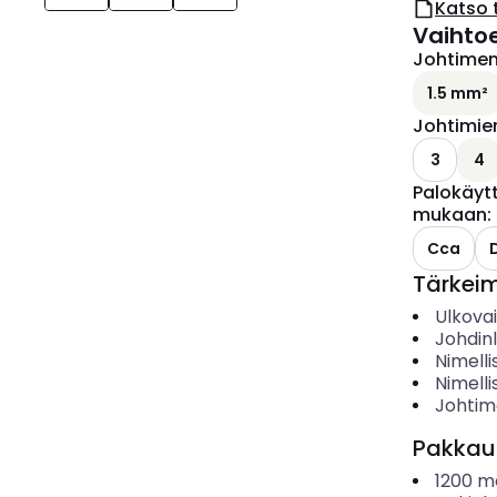
Katso 
Vaihto
Johtimen 
1.5 mm²
Johtimie
3
4
Palokäyt
mukaan
:
Cca
Tärkei
Ulkova
Johdin
Nimelli
Nimelli
Johtim
Pakkau
1200
me