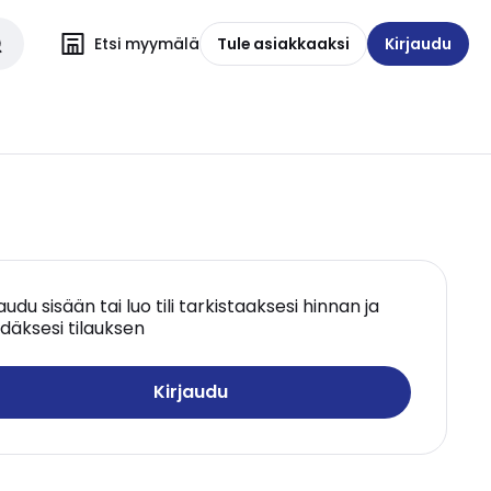
Etsi myymälä
Tule asiakkaaksi
Kirjaudu
jaudu sisään tai luo tili tarkistaaksesi hinnan ja
däksesi tilauksen
Kirjaudu