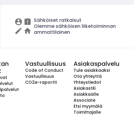
Sähköiset ratkaisut
Olemme sähköisen liiketoiminnan
ammattilainen
kan
Vastuullisuus
Asiakaspalvelu
t
Code of Conduct
Tule asiakkaaksi
Vastuullisuus
Ota yhteyttä
avat
CO2e-raportti
Yhteystiedot
lvelut
Asiakastili
ipalvelut
Asiakkaalle
to
Associate
Etsi myymälä
Toimittajalle