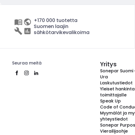
+170 000 tuotetta
Suomen laajin
sähkötarvikevalikoima
Seuraa meitä
Yritys
Sonepar Suomi
Ura
Laskutustiedot
Yleiset hankint
toimittajalle
Speak Up
Code of Condu
Myymälät ja my
yhteystiedot
Sonepar Purpo
Vierailijaohje