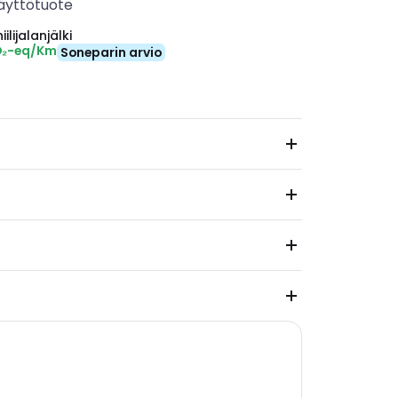
äyttötuote
ilijalanjälki
CO₂-eq/Km
Soneparin arvio