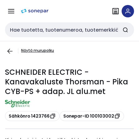
Siirry
Siirry
navigointiin
sisältöön
Haku
Näytä murupolku
SCHNEIDER ELECTRIC -
Kanavakaluste Thorsman - Pika
CYB-PS + adap. JL alu.met
Kopioi
Kopioi
Sähkönro 1423766
Sonepar-ID 100103002