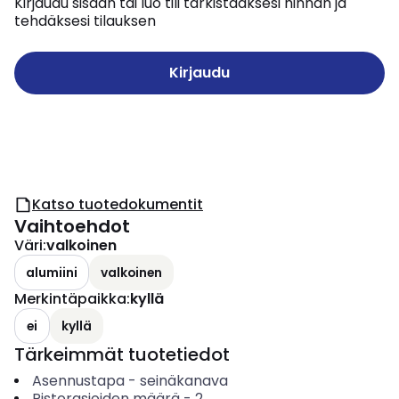
Kirjaudu sisään tai luo tili tarkistaaksesi hinnan ja
tehdäksesi tilauksen
Kirjaudu
Katso tuotedokumentit
Vaihtoehdot
Väri
:
valkoinen
alumiini
valkoinen
Merkintäpaikka
:
kyllä
ei
kyllä
Tärkeimmät tuotetiedot
Asennustapa
-
seinäkanava
Pistorasioiden määrä
-
2