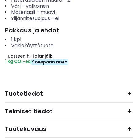
Väri
-
valkoinen
Materiaali
-
muovi
Ylijännitesuojaus
-
ei
Pakkaus ja ehdot
1
kpl
Vakiokäyttötuote
Tuotteen hiilijalanjälki
1 Kg CO₂-eq
Soneparin arvio
Tuotetiedot
Tekniset tiedot
Tuotekuvaus