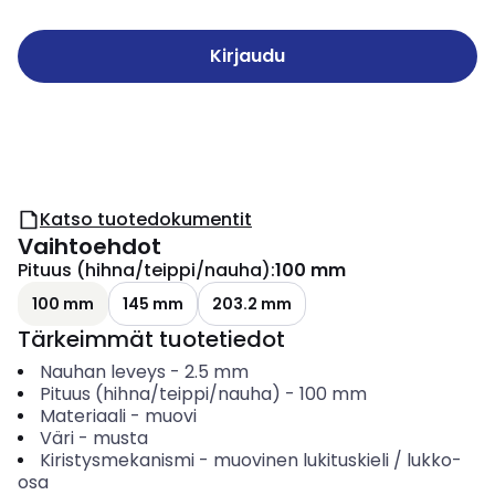
Kirjaudu
Katso tuotedokumentit
Vaihtoehdot
Pituus (hihna/teippi/nauha)
:
100 mm
100 mm
145 mm
203.2 mm
Tärkeimmät tuotetiedot
Nauhan leveys
-
2.5
mm
Pituus (hihna/teippi/nauha)
-
100
mm
Materiaali
-
muovi
Väri
-
musta
Kiristysmekanismi
-
muovinen lukituskieli / lukko-
osa