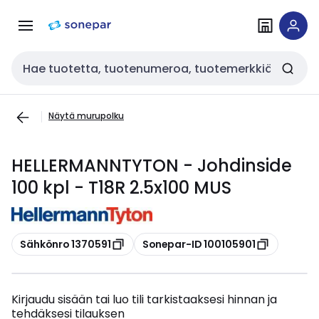
Siirry
Siirry
navigointiin
sisältöön
Haku
Näytä murupolku
HELLERMANNTYTON - Johdinside
100 kpl - T18R 2.5x100 MUS
Kopioi
Kopioi
Sähkönro 1370591
Sonepar-ID 100105901
Kirjaudu sisään tai luo tili tarkistaaksesi hinnan ja
tehdäksesi tilauksen