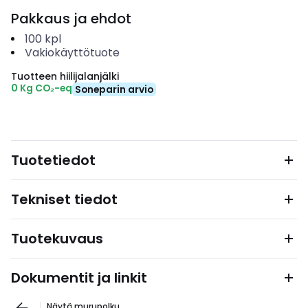
Pakkaus ja ehdot
100
kpl
Vakiokäyttötuote
Tuotteen hiilijalanjälki
0 Kg CO₂-eq
Soneparin arvio
Tuotetiedot
Tekniset tiedot
Tuotekuvaus
Dokumentit ja linkit
Näytä murupolku