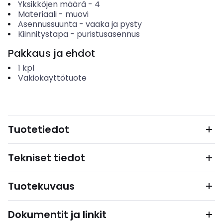
Yksikköjen määrä
-
4
Materiaali
-
muovi
Asennussuunta
-
vaaka ja pysty
Kiinnitystapa
-
puristusasennus
Pakkaus ja ehdot
1
kpl
Vakiokäyttötuote
Tuotetiedot
Tekniset tiedot
Tuotekuvaus
Dokumentit ja linkit