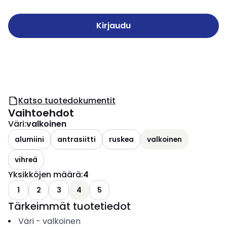
Kirjaudu
Katso tuotedokumentit
Vaihtoehdot
Väri
:
valkoinen
alumiini
antrasiitti
ruskea
valkoinen
vihreä
Yksikköjen määrä
:
4
1
2
3
4
5
Tärkeimmät tuotetiedot
Väri
-
valkoinen