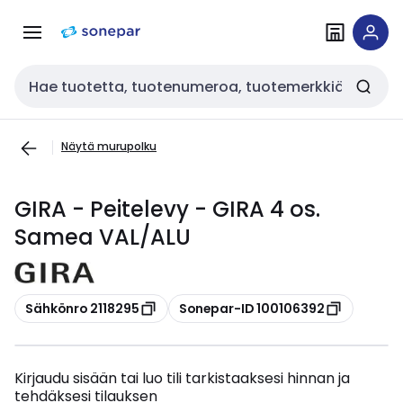
Siirry
Siirry
navigointiin
sisältöön
Haku
Näytä murupolku
GIRA - Peitelevy - GIRA 4 os.
Samea VAL/ALU
Kopioi
Kopioi
Sähkönro 2118295
Sonepar-ID 100106392
Kirjaudu sisään tai luo tili tarkistaaksesi hinnan ja
tehdäksesi tilauksen