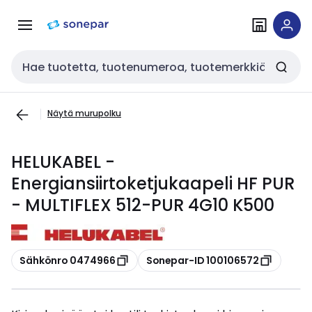
Siirry
Siirry
navigointiin
sisältöön
Haku
Näytä murupolku
HELUKABEL -
Energiansiirtoketjukaapeli HF PUR
- MULTIFLEX 512-PUR 4G10 K500
Kopioi
Kopioi
Sähkönro 0474966
Sonepar-ID 100106572