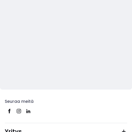
Seuraa meitä
Yritys