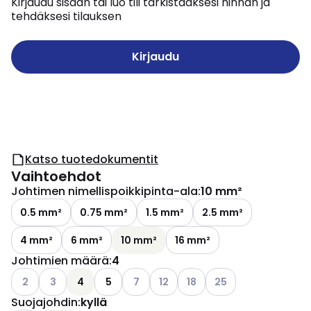
Kirjaudu sisään tai luo tili tarkistaaksesi hinnan ja
tehdäksesi tilauksen
Kirjaudu
Katso tuotedokumentit
Vaihtoehdot
Johtimen nimellispoikkipinta-ala
:
10 mm²
0.5 mm²
0.75 mm²
1.5 mm²
2.5 mm²
4 mm²
6 mm²
10 mm²
16 mm²
Johtimien määrä
:
4
Katso käytettävissä olevat vaihtoehdot
Katso käytettävissä olevat vaihtoehdot
Katso käytettävissä olevat vaihtoehdo
Katso käytettävissä olevat vaiht
Katso käytettävissä olevat
Katso käytettävissä o
2
3
4
5
7
12
18
25
Suojajohdin
:
kyllä