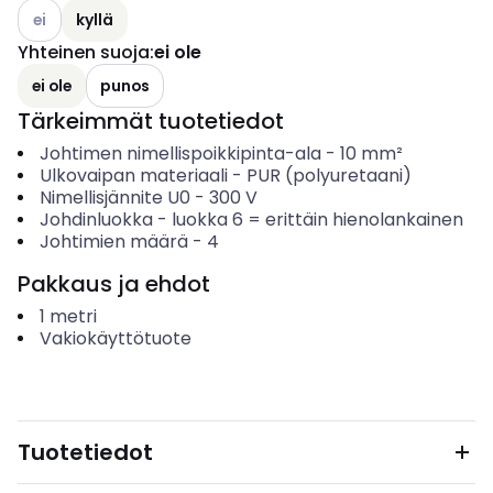
Katso käytettävissä olevat vaihtoehdot
ei
kyllä
Yhteinen suoja
:
ei ole
ei ole
punos
Tärkeimmät tuotetiedot
Johtimen nimellispoikkipinta-ala
-
10
mm²
Ulkovaipan materiaali
-
PUR (polyuretaani)
Nimellisjännite U0
-
300
V
Johdinluokka
-
luokka 6 = erittäin hienolankainen
Johtimien määrä
-
4
Pakkaus ja ehdot
1
metri
Vakiokäyttötuote
Tuotetiedot