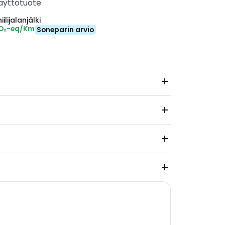
äyttötuote
ilijalanjälki
CO₂-eq/Km
Soneparin arvio