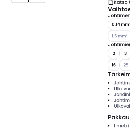
Katso 
Vaihto
Johtimen 
0.14 mm
Katso käyt
1.5 mm²
Johtimie
2
3
Kats
16
25
Tärkei
Johtime
Ulkova
Johdin
Johtim
Ulkovai
Pakkau
1
metri