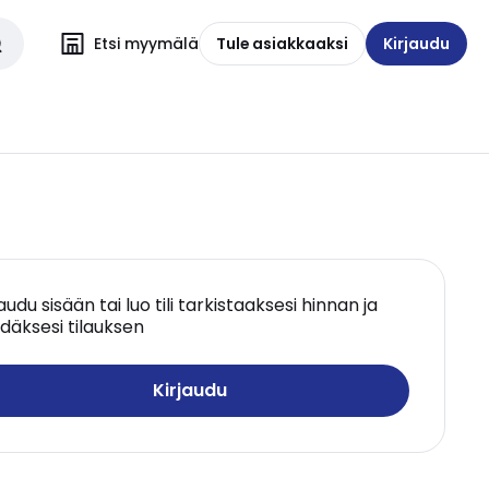
Etsi myymälä
Tule asiakkaaksi
Kirjaudu
jaudu sisään tai luo tili tarkistaaksesi hinnan ja
däksesi tilauksen
Kirjaudu