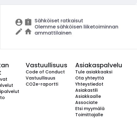
Sähköiset ratkaisut
Olemme sähköisen liiketoiminnan
ammattilainen
kan
Vastuullisuus
Asiakaspalvelu
t
Code of Conduct
Tule asiakkaaksi
Vastuullisuus
Ota yhteyttä
avat
CO2e-raportti
Yhteystiedot
lvelut
Asiakastili
ipalvelut
Asiakkaalle
to
Associate
Etsi myymälä
Toimittajalle