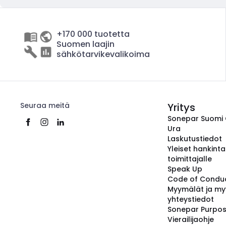
+170 000 tuotetta
Suomen laajin
sähkötarvikevalikoima
Seuraa meitä
Yritys
Sonepar Suomi
Ura
Laskutustiedot
Yleiset hankint
toimittajalle
Speak Up
Code of Condu
Myymälät ja my
yhteystiedot
Sonepar Purpo
Vierailijaohje