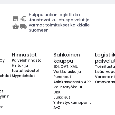
Huippuluokan logistiikka
Joustavat kuljetuspalvelut ja
varmat toimitukset kaikkialle
Suomeen.
Hinnastot
Sähköinen
Logistii
kauppa
palvelu
 Oy
Palveluhinnasto
Hinta- ja
EDI, OVT, XML,
Toimitust
tuotetiedostot
Verkkolasku ja
Lisäarvopa
aehdot
Myyntiehdot
Punchout
Varastoint
Asiakasvarasto APP
Omavaras
Valintatyökalut
ct
UKK
ynnin
Julkaisut
Yhteistyökumppanit
se
A-Z