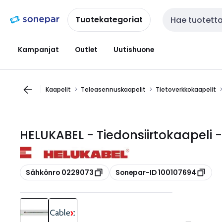
Siirry
Siirry
navigointiin
sisältöön
Tuotekategoriat
Haku
Kampanjat
Outlet
Uutishuone
Kaapelit
Teleasennuskaapelit
Tietoverkkokaapelit
HELUKABEL - Tiedonsiirtokaapeli -
Kopioi
Kopioi
Sähkönro 0229073
Sonepar-ID 100107694