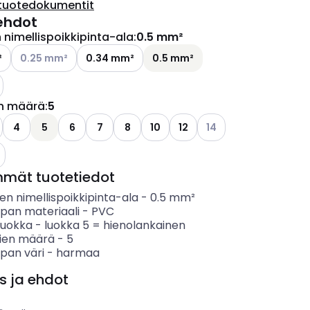
tuotedokumentit
ehdot
nimellispoikkipinta-ala
:
0.5 mm²
Katso käytettävissä olevat vaihtoehdot
²
0.25 mm²
0.34 mm²
0.5 mm²
ettävissä olevat vaihtoehdot
n määrä
:
5
Katso käytettävissä ol
4
5
6
7
8
10
12
14
o käytettävissä olevat vaihtoehdot
mmät tuotetiedot
n nimellispoikkipinta-ala
-
0.5
mm²
ipan materiaali
-
PVC
luokka
-
luokka 5 = hienolankainen
ien määrä
-
5
pan väri
-
harmaa
s ja ehdot