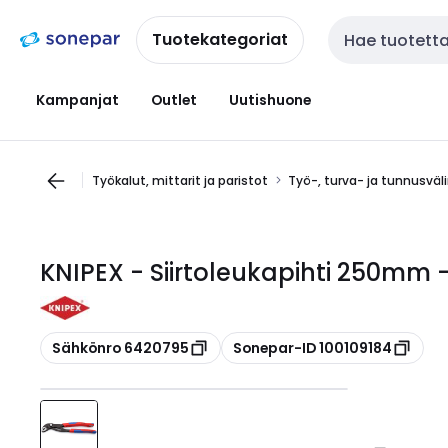
Siirry
Siirry
navigointiin
sisältöön
Tuotekategoriat
Haku
Kampanjat
Outlet
Uutishuone
Työkalut, mittarit ja paristot
Työ-, turva- ja tunnusväl
KNIPEX - Siirtoleukapihti 250mm 
Kopioi
Kopioi
Sähkönro 6420795
Sonepar-ID 100109184