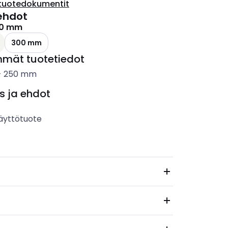
tuotedokumentit
ehdot
0 mm
300 mm
mmät tuotetiedot
-
250
mm
s ja ehdot
äyttötuote