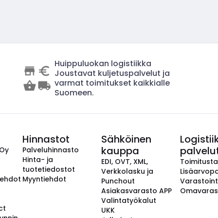
Huippuluokan logistiikka
Joustavat kuljetuspalvelut ja
varmat toimitukset kaikkialle
Suomeen.
Hinnastot
Sähköinen
Logistii
kauppa
palvelu
 Oy
Palveluhinnasto
Hinta- ja
EDI, OVT, XML,
Toimitust
tuotetiedostot
Verkkolasku ja
Lisäarvopa
aehdot
Myyntiehdot
Punchout
Varastoint
Asiakasvarasto APP
Omavaras
Valintatyökalut
ct
UKK