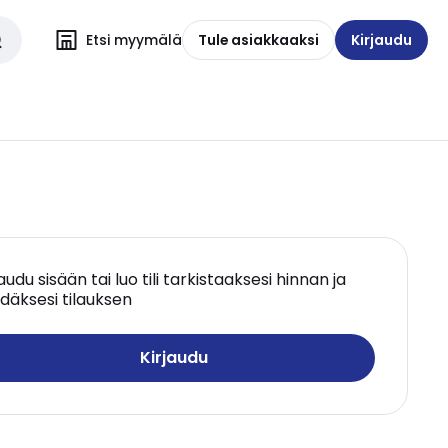
Etsi myymälä
Tule asiakkaaksi
Kirjaudu
jaudu sisään tai luo tili tarkistaaksesi hinnan ja
däksesi tilauksen
Kirjaudu