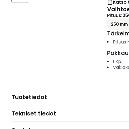
Katso 
Vaihto
Pituus
:
25
250 mm
Tärkei
Pituus
Pakkau
1
kpl
Vakiok
Tuotetiedot
Tekniset tiedot