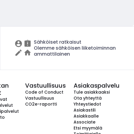
Sähköiset ratkaisut
Olemme sähköisen liiketoiminnan
ammattilainen
kan
Vastuullisuus
Asiakaspalvelu
t
Code of Conduct
Tule asiakkaaksi
Vastuullisuus
Ota yhteyttä
avat
CO2e-raportti
Yhteystiedot
lvelut
Asiakastili
ipalvelut
Asiakkaalle
to
Associate
Etsi myymälä