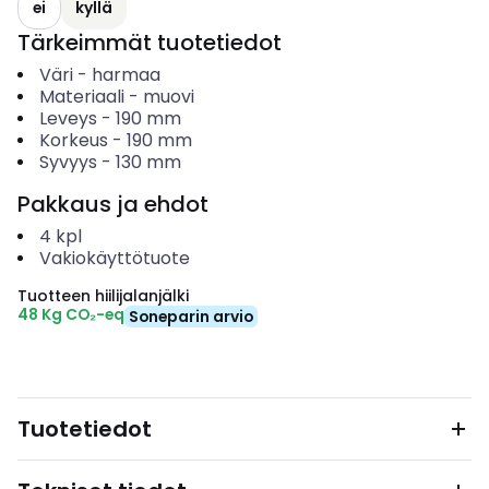
ei
kyllä
Tärkeimmät tuotetiedot
Väri
-
harmaa
Materiaali
-
muovi
Leveys
-
190
mm
Korkeus
-
190
mm
Syvyys
-
130
mm
Pakkaus ja ehdot
4
kpl
Vakiokäyttötuote
Tuotteen hiilijalanjälki
48 Kg CO₂-eq
Soneparin arvio
Tuotetiedot