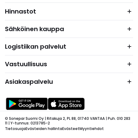
Hinnastot
Sähköinen kauppa
Logistiikan palvelut
Vastuullisuus
Asiakaspalvelu
© Sonepar Suomi Oy | Ritakuja 2, PL 88, 01740 VANTAA | Puh. 010 283
11 | Y-tunnus: 0213785-2
Tietosuoja
Evästeiden hallinta
Evästeet
Myyntiehdot