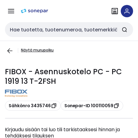
Siirry
Siirry
navigointiin
sisältöön
Haku
Näytä murupolku
FIBOX - Asennuskotelo PC - PC
1919 13 T-2FSH
Kopioi
Kopioi
Sähkönro 3435746
Sonepar-ID 100110059
Kirjaudu sisään tai luo tili tarkistaaksesi hinnan ja
tehdäksesi tilauksen