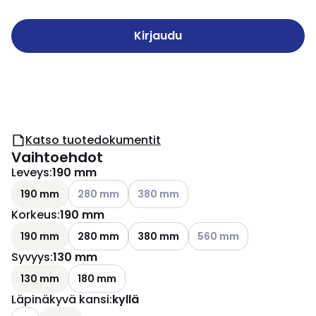
Kirjaudu
Katso tuotedokumentit
Vaihtoehdot
Leveys
:
190 mm
Katso käytettävissä olevat vaihtoehdot
Katso käytettävissä olevat vaihtoehd
190 mm
280 mm
380 mm
Korkeus
:
190 mm
Katso käytettävissä oleva
190 mm
280 mm
380 mm
560 mm
Syvyys
:
130 mm
130 mm
180 mm
Läpinäkyvä kansi
:
kyllä