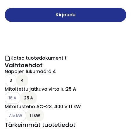
Kirjaudu
Katso tuotedokumentit
Vaihtoehdot
Napojen lukumäärä
:
4
3
4
Mitoitettu jatkuva virta Iu
:
25 A
Katso käytettävissä olevat vaihtoehdot
16 A
25 A
Mitoitusteho AC-23, 400 V
:
11 kW
Katso käytettävissä olevat vaihtoehdot
7.5 kW
11 kW
Tärkeimmät tuotetiedot