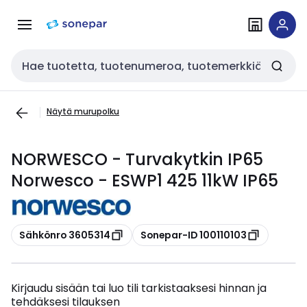
Siirry
Siirry
navigointiin
sisältöön
Haku
Näytä murupolku
NORWESCO - Turvakytkin IP65
Norwesco - ESWP1 425 11kW IP65
Kopioi
Kopioi
Sähkönro 3605314
Sonepar-ID 100110103
Kirjaudu sisään tai luo tili tarkistaaksesi hinnan ja
tehdäksesi tilauksen