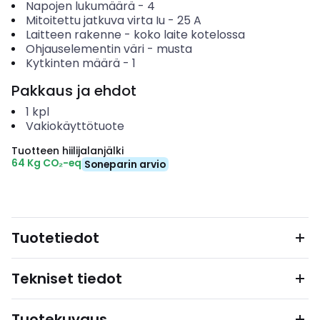
Napojen lukumäärä
-
4
Mitoitettu jatkuva virta Iu
-
25
A
Laitteen rakenne
-
koko laite kotelossa
Ohjauselementin väri
-
musta
Kytkinten määrä
-
1
Pakkaus ja ehdot
1
kpl
Vakiokäyttötuote
Tuotteen hiilijalanjälki
64 Kg CO₂-eq
Soneparin arvio
Tuotetiedot
Tekniset tiedot
Tuotekuvaus