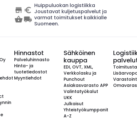
Huippuluokan logistiikka
Joustavat kuljetuspalvelut ja
varmat toimitukset kaikkialle
Suomeen.
Hinnastot
Sähköinen
Logistii
kauppa
palvelu
 Oy
Palveluhinnasto
Hinta- ja
EDI, OVT, XML,
Toimitust
tuotetiedostot
Verkkolasku ja
Lisäarvopa
aehdot
Myyntiehdot
Punchout
Varastoint
Asiakasvarasto APP
Omavaras
Valintatyökalut
ct
UKK
ynnin
Julkaisut
Yhteistyökumppanit
se
A-Z