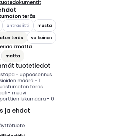
tuotedokumentit
ehdot
tumaton teräs
Katso käytettävissä olevat vaihtoehdot
antrasiitti
musta
aton teräs
valkoinen
riaali
:
matta
ettävissä olevat vaihtoehdot
matta
mmät tuotetiedot
ustapa
-
uppoasennus
asioiden määrä
-
1
ruostumaton teräs
ali
-
muovi
porttien lukumäärä
-
0
s ja ehdot
äyttötuote