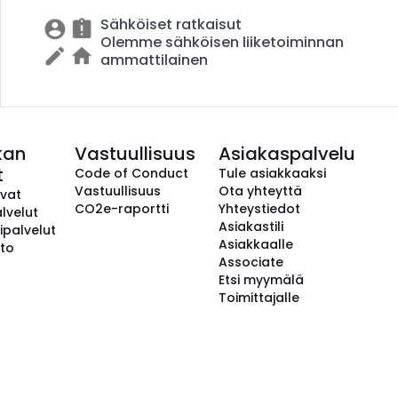
Sähköiset ratkaisut
Olemme sähköisen liiketoiminnan
ammattilainen
kan
Vastuullisuus
Asiakaspalvelu
t
Code of Conduct
Tule asiakkaaksi
Vastuullisuus
Ota yhteyttä
avat
CO2e-raportti
Yhteystiedot
lvelut
Asiakastili
ipalvelut
Asiakkaalle
to
Associate
Etsi myymälä
Toimittajalle