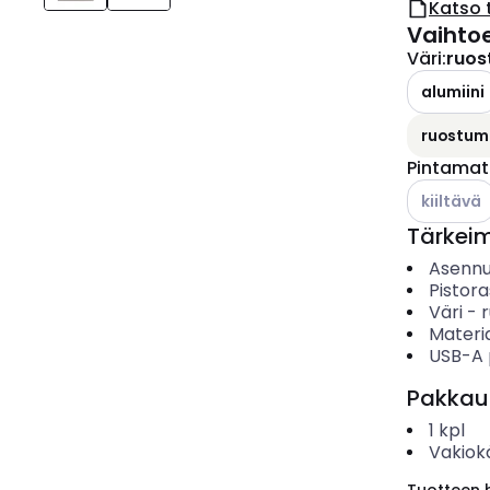
Katso 
Vaihto
Väri
:
ruos
alumiini
ruostum
Pintamate
Katso käyt
kiiltävä
Tärkei
Asenn
Pistor
Väri
-
Materia
USB-A 
Pakkau
1
kpl
Vakiok