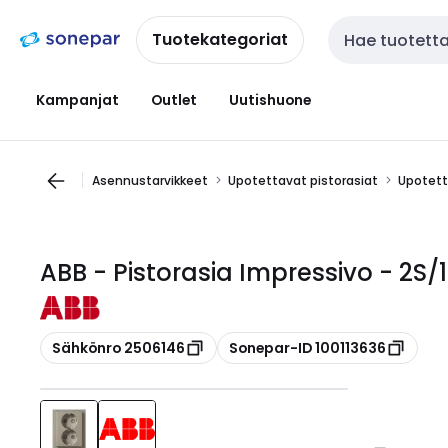
Siirry
Siirry
navigointiin
sisältöön
Tuotekategoriat
Haku
Kampanjat
Outlet
Uutishuone
Asennustarvikkeet
Upotettavat pistorasiat
Upotetta
ABB - Pistorasia Impressivo - 2S/
Kopioi
Kopioi
Sähkönro 2506146
Sonepar-ID 100113636