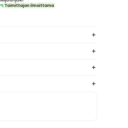
ilijalanjälki
eq
Toimittajan ilmoittama