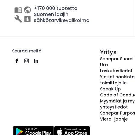
+170 000 tuotetta
Suomen laajin
sähkötarvikevalikoima
Seuraa meitä
Yritys
Sonepar Suomi
Ura
Laskutustiedot
Yleiset hankint
toimittajalle
Speak Up
Code of Condu
Myymälät ja my
yhteystiedot
Sonepar Purpo
Vierailijaohje