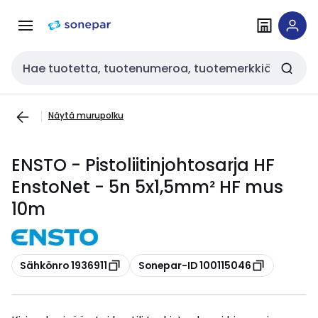
Siirry
Siirry
navigointiin
sisältöön
Haku
Näytä murupolku
ENSTO - Pistoliitinjohtosarja HF
EnstoNet - 5n 5x1,5mm² HF mus
10m
Kopioi
Kopioi
Sähkönro 1936911
Sonepar-ID 100115046