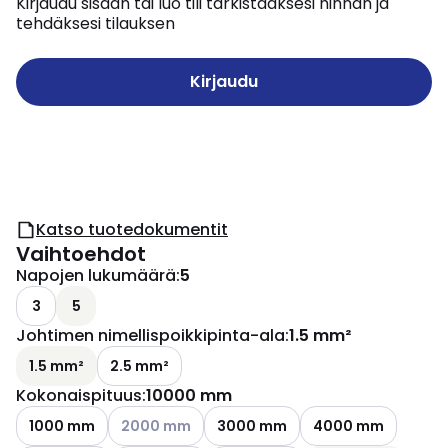
Kirjaudu sisään tai luo tili tarkistaaksesi hinnan ja
tehdäksesi tilauksen
Kirjaudu
Katso tuotedokumentit
Vaihtoehdot
Napojen lukumäärä
:
5
3
5
Johtimen nimellispoikkipinta-ala
:
1.5 mm²
1.5 mm²
2.5 mm²
Kokonaispituus
:
10000 mm
Katso käytettävissä olevat vaihtoehdot
1000 mm
2000 mm
3000 mm
4000 mm