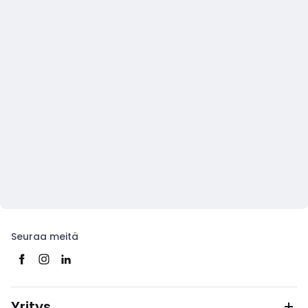
Seuraa meitä
Yritys